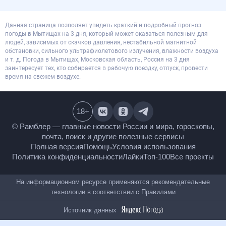
Данная страница позволяет увидеть краткий и подробный прогноз
погоды в Мытищах на 3 дня, который может оказаться полезным для
людей, зависимых от скачков давления, нестабильной магнитной
обстановки, сильного ультрафиолетового излучения, влажности воздуха
и т. д. Погода в Мытищах, Московская область, Россия на 3 дня
заинтересует тех, кто собирается в рабочую поездку, отпуск, провести
время на свежем воздухе.
18
+
© Рамблер — главные новости России и мира,
гороскопы, почта, поиск и другие полезные сервисы
Полная версия
Помощь
Условия использования
Политика конфиденциальности
Лайки
Топ-100
Все проекты
На информационном ресурсе применяются
рекомендательные технологии в соответствии с
Правилами
Источник данных