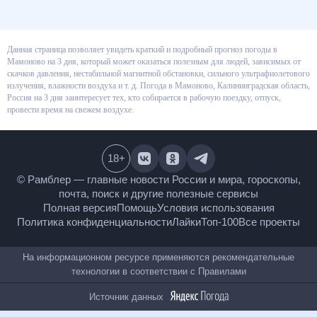
Данная страница позволяет увидеть краткий и подробный прогноз
погоды в Мамоново на 3 дня, который может оказаться полезным для
людей, зависимых от скачков давления, нестабильной магнитной
обстановки, сильного ультрафиолетового излучения, влажности воздуха
и т. д. Погода в Мамоново, Калининградская область, Россия на 3 дня
заинтересует тех, кто собирается в рабочую поездку, отпуск, провести
время на свежем воздухе.
18
+
© Рамблер — главные новости России и мира,
гороскопы, почта, поиск и другие полезные сервисы
Полная версия
Помощь
Условия использования
Политика конфиденциальности
Лайки
Топ-100
Все проекты
На информационном ресурсе применяются
рекомендательные технологии в соответствии с
Правилами