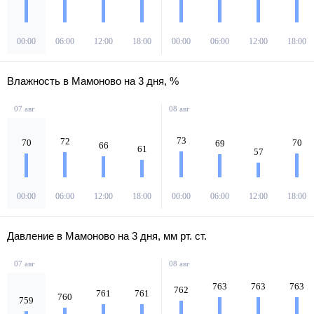
00:00
06:00
12:00
18:00
00:00
06:00
12:00
18:00
Влажность в Мамоново на 3 дня, %
07 авг
08 авг
73
72
70
70
69
66
61
57
00:00
06:00
12:00
18:00
00:00
06:00
12:00
18:00
Давление в Мамоново на 3 дня, мм рт. ст.
07 авг
08 авг
763
763
763
762
761
761
760
759