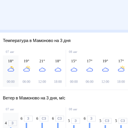
Температура в Мамоново на 3 дня
07 авг
08 авг
18
°
19
°
21
°
18
°
15
°
17
°
19
°
17
°
00:00
06:00
12:00
18:00
00:00
06:00
12:00
18:00
Ветер в Мамоново на 3 дня, м/с
07 авг
08 авг
6
6
6
6
З
СЗ
СЗ
З
5
5
5
З
СЗ
СЗ
4
З