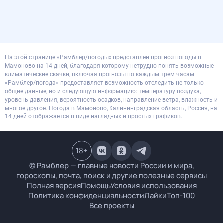
На этой странице «Рамблер/погоды» представлен прогноз погоды в
Мамоново на 14 дней, благодаря которому нетрудно понять возможные
климатические скачки, включая прогнозы по каждым трем часам.
«Рамблер/погода» предоставляет возможность отследить не только
общие данные, но и следующую информацию: температуру воздуха,
уровень давления, вероятность осадков, направление ветра, влажность и
многое другое. Погода в Мамоново, Калининградская область, Россия, на
14 дней отображается в виде наглядных и простых графиков.
18
+
© Рамблер — главные новости России и мира,
гороскопы, почта, поиск и другие полезные сервисы
Полная версия
Помощь
Условия использования
Политика конфиденциальности
Лайки
Топ-100
Все проекты