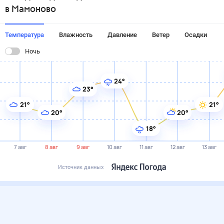
в Мамоново
Температура
Влажность
Давление
Ветер
Осадки
Ночь
24°
23°
21°
21°
20°
20°
18°
7 авг
8 авг
9 авг
10 авг
11 авг
12 авг
13 авг
Источник данных