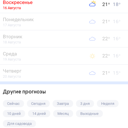
Воскресенье
21
°
18
°
16 Августа
Понедельник
21
°
16
°
17 Августа
Вторник
22
°
16
°
18 Августа
Среда
22
°
16
°
19 Августа
Четверг
21
°
15
°
20 Августа
Другие прогнозы
Сейчас
Сегодня
Завтра
3 дня
Неделя
10 дней
14 дней
Месяц
Выходные
Для садовода