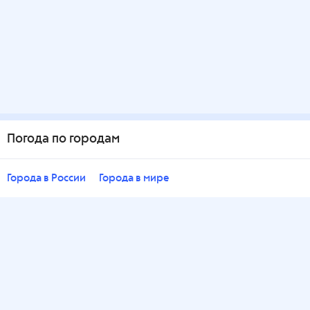
Погода по городам
Города в России
Города в мире