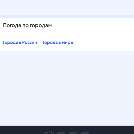
Погода по городам
Города в России
Города в мире