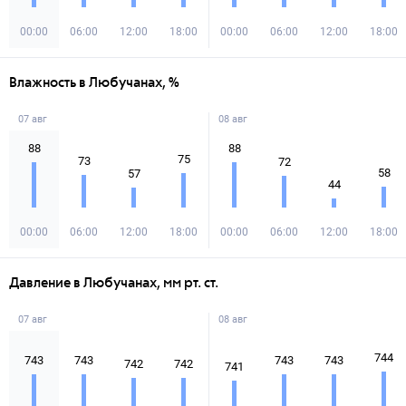
00:00
06:00
12:00
18:00
00:00
06:00
12:00
18:00
Влажность в Любучанах, %
07 авг
08 авг
88
88
75
73
72
58
57
44
00:00
06:00
12:00
18:00
00:00
06:00
12:00
18:00
Давление в Любучанах, мм рт. ст.
07 авг
08 авг
744
743
743
743
743
742
742
741