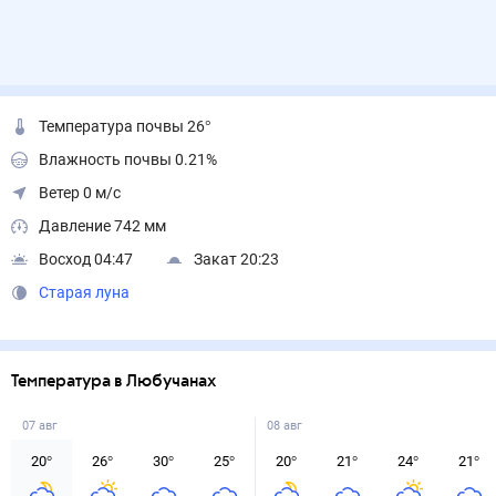
Температура почвы 26°
Влажность почвы 0.21%
Ветер 0 м/с
Давление 742 мм
Восход 04:47
Закат 20:23
Старая луна
Температура в Любучанах
07 авг
08 авг
20
°
26
°
30
°
25
°
20
°
21
°
24
°
21
°