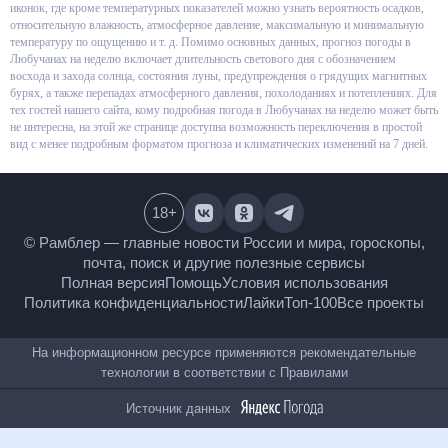
виде графиков и иконок, где кроме температурных показателей можно
узнать вероятность осадков, относительную влажность, атмосферное
давление, максимальную и минимальную температуру по ощущению и т.
д. Помимо основных данных, прогноз погоды в Любучанах на неделю
включает длительность светового дня с обозначением восхода и захода
солнца, состояния луны, предупреждения о грядущих магнитных бурях, а
также перепадах атмосферного давления, похолоданиях и потеплениях.
Для тех гостей нашего сайта, кому подробная погода в Любучанах на
неделю может быть не интересна, на этой же странице доступна
возможность переключения в простой вид с менее подробным форматом
прогноза и климатических изменений на 7 дней.
18
+
© Рамблер — главные новости России и мира,
гороскопы, почта, поиск и другие полезные сервисы
Полная версия
Помощь
Условия использования
Политика конфиденциальности
Лайки
Топ-100
Все проекты
На информационном ресурсе применяются
рекомендательные технологии в соответствии с
Правилами