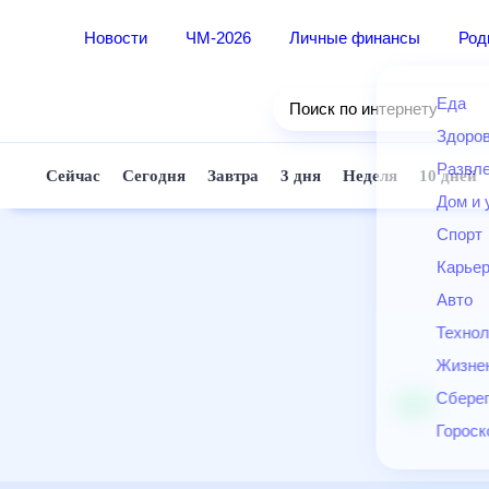
Новости
ЧМ-2026
Личные финансы
Ро
Еда
Поиск по интернету
Здор
Разв
Сейчас
Сегодня
Завтра
3 дня
Неделя
10 д
Дом 
Спор
Карь
Авто
Техн
Жизн
Сбер
Горо