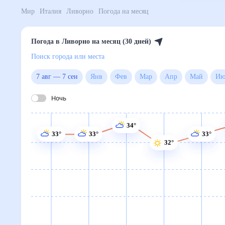
Мир
Италия
Ливорно
Погода на месяц
Погода в Ливорно на месяц (30 дней)
Поиск города или места
7 авг
—
7 сен
Янв
Фев
Мар
Апр
Май
Ночь
34°
33°
33°
33°
32°