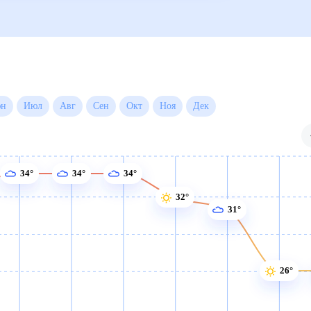
Июн
Июл
Авг
Сен
Окт
Ноя
Дек
34°
34°
34°
32°
31°
26°