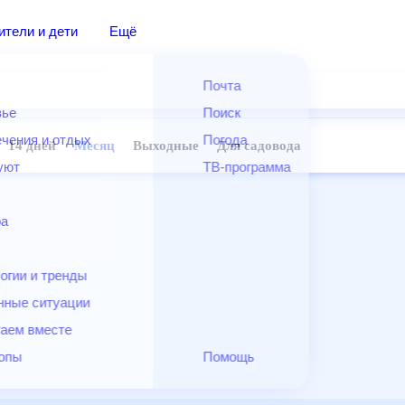
дители и дети
Ещё
Почта
овье
Поиск
лечения и отдых
Погода
ней
14 дней
Месяц
Выходные
Для садовода
и уют
ТВ-программа
т
ера
ологии и тренды
енные ситуации
егаем вместе
скопы
Помощь