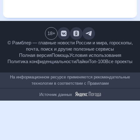
месяц, к каким изменениям нужно быть готовым и как
правильно спланировать 30 дней. Подобный прогноз
погоды в Ливорно, Италия, на 30 дней будет полезен всем,
в том числе людям, чувствительным к погодным
изменениям.
18
+
© Рамблер — главные новости России и мира,
гороскопы, почта, поиск и другие полезные сервисы
Полная версия
Помощь
Условия использования
Политика конфиденциальности
Лайки
Топ-100
Все проекты
На информационном ресурсе применяются
рекомендательные технологии в соответствии с
Правилами
Источник данных