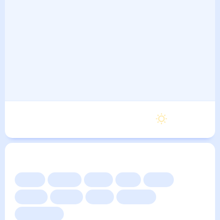
Понедельник
24
°
20
°
7 Сентября
Другие прогнозы
Сейчас
Сегодня
Завтра
3 дня
Неделя
10 дней
14 дней
Месяц
Выходные
Для садовода