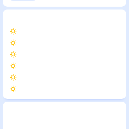
Ливорно
— погода рядом
на месяц (30 дней)
31
°
Флоренция
31
°
Генуя
29
°
Болонья
30
°
Пиза
28
°
Модена
30
°
Сиена
Погода по городам
Города в России