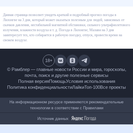
Данная страница позволяет увидеть краткий и подробный прогноз
погоды в Лилонгве на 3 дня, который может оказаться полезным для
людей, зависимых от скачков давления, нестабильной магнитной
обстановки, сильного ультрафиолетового излучения, влажности воздуха
и т. д. Погода в Лилонгве, Малави на 3 дня заинтересует тех, кто
собирается в рабочую поездку, отпуск, провести время на свежем
воздухе.
18
+
© Рамблер — главные новости России и мира,
гороскопы, почта, поиск и другие полезные сервисы
Полная версия
Помощь
Условия использования
Политика конфиденциальности
Лайки
Топ-100
Все проекты
На информационном ресурсе применяются
рекомендательные технологии в соответствии с
Правилами
Источник данных