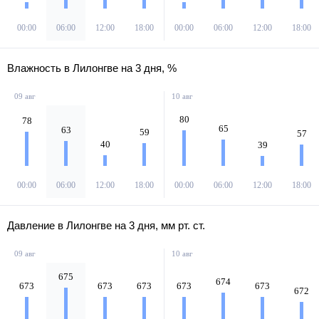
00:00
06:00
12:00
18:00
00:00
06:00
12:00
18:00
Влажность в Лилонгве на 3 дня, %
09 авг
10 авг
80
78
65
63
59
57
40
39
00:00
06:00
12:00
18:00
00:00
06:00
12:00
18:00
Давление в Лилонгве на 3 дня, мм рт. ст.
09 авг
10 авг
675
674
673
673
673
673
673
672