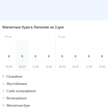
Магнитные бури в Лилонгве на 3 дня
09 авг
10 авг
0
0
0
0
0
0
0
0
00:00
06:00
12:00
18:00
00:00
06:00
12:00
18:00
0
Спокойное
1
Неустойчивое
2
Слабо возмущённое
3
Возмущённое
4
Магнитная буря