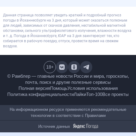
Данная страница позволяет увидеть краткий и подробный прогноз
погоды в Йоханнесбурге на 3 дня, который может оказаться полезным
для людей, зависимых от скачков давления, нестабильной магнитной
обстановки, сильного ультрафиолетового излучения, влажности воздуха
и т. д. Погода в Йоханнесбурге, ЮАР на 3 дня заинтересует тех, кто
собирается в рабочую поездку, отпуск, провести время на свежем
воздухе.
18
+
© Рамблер — главные новости России и мира,
гороскопы, почта, поиск и другие полезные сервисы
Полная версия
Помощь
Условия использования
Политика конфиденциальности
Лайки
Топ-100
Все проекты
На информационном ресурсе применяются
рекомендательные технологии в соответствии с
Правилами
Источник данных