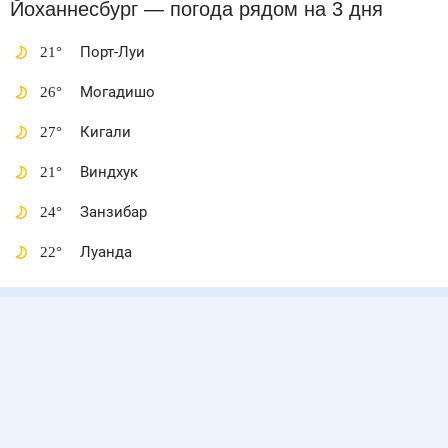
Йоханнесбург
— погода рядом
на 3 дня
21
°
Порт-Луи
26
°
Могадишо
27
°
Кигали
21
°
Виндхук
24
°
Занзибар
22
°
Луанда