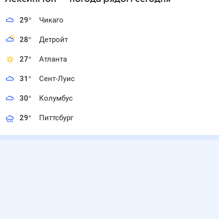
29
°
Чикаго
28
°
Детройт
27
°
Атланта
31
°
Сент-Луис
30
°
Колумбус
29
°
Питтсбург