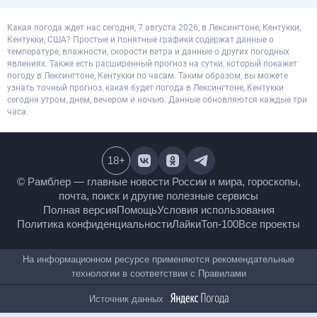
Какая погода ждет нас сегодня, 7 августа 2026, в Лексингтоне, Кентукки,
Кентукки, США? Простые и понятные графики содержат данные о
температуре, влажности, скорости ветра и данные о других погодных
явлениях. Также есть расширенный прогноз на сутки, который покажет
погоду в Лексингтоне, Кентукки по часам. Таким образом, вы можете
узнать точный прогноз, какая будет погода в Лексингтоне, Кентукки
сегодня утром, днем, вечером и ночью. Данные обновляются каждые три
часа.
18
+
© Рамблер — главные новости России и мира,
гороскопы, почта, поиск и другие полезные сервисы
Полная версия
Помощь
Условия использования
Политика конфиденциальности
Лайки
Топ-100
Все проекты
На информационном ресурсе применяются
рекомендательные технологии в соответствии с
Правилами
Источник данных