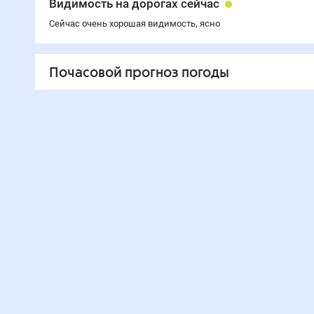
Видимость на дорогах сейчас
Сейчас очень хорошая видимость, ясно
Почасовой прогноз погоды
Часы
Температура
Ос
18
:00
37
°
0
21
:00
35
°
0
0
0
:00
30
°
0
0
3
:00
27
°
0
0
6
:00
24
°
0