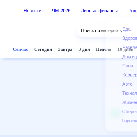
Новости
ЧМ-2026
Личные финансы
Ро
Еда
Поиск по интернету
Здор
Разв
Сейчас
Сегодня
Завтра
3 дня
Неделя
10 д
Дом 
Спор
Карь
Авто
Техн
Жизн
Сбер
Горо