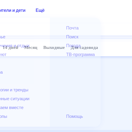
дители и дети
Ещё
Почта
овье
Поиск
лечения и отдых
Погода
ней
14 дней
Месяц
Выходные
Для садовода
и уют
ТВ-программа
т
ера
ологии и тренды
енные ситуации
егаем вместе
скопы
Помощь