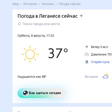
Мир
Испания
Леганес
Погода сейчас
Погода
в Леганесе
сейчас
Поиск города или места
Суббота
,
8
августа
,
17
:
23
Ветер 3 м/с
37
°
Давление 70
Старая луна
Ощущается как
35
°
Вечером
Как одеться сегодня