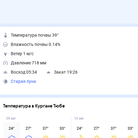
Температура почвы 39°
Влажность почвы 0.14%
Ветер 1 м/с
Давление 718 мм
Восход 05:34
Закат 19:26
Старая луна
Температура в Кургане Тюбе
09 авг
10 авг
24
°
27
°
37
°
33
°
24
°
27
°
37
°
33
°