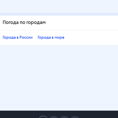
Погода по городам
Города в России
Города в мире