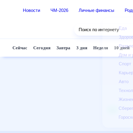
Новости
ЧМ-2026
Личные финансы
Ро
Еда
Поиск по интернету
Здор
Разв
Сейчас
Сегодня
Завтра
3 дня
Неделя
10 д
Дом 
Спор
Карь
Авто
Техн
Жизн
Сбер
Горо