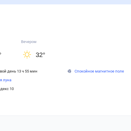
Вечером
°
32
°
вой день 13 ч 55 мин
Спокойное магнитное поле
я луна
декс 10