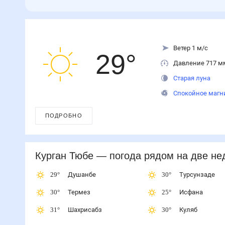
Ветер 1 м/с
29
°
Давление 717 м
Старая луна
Спокойное магн
ПОДРОБНО
Курган Тюбе
— погода рядом
на две не
29
°
Душанбе
30
°
Турсунзаде
30
°
Термез
25
°
Исфана
31
°
Шахрисабз
30
°
Куляб