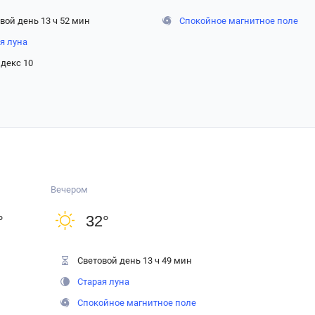
вой день 13 ч 52 мин
Спокойное магнитное поле
я луна
декс 10
Вечером
°
32
°
Световой день 13 ч 49 мин
Старая луна
Спокойное магнитное поле