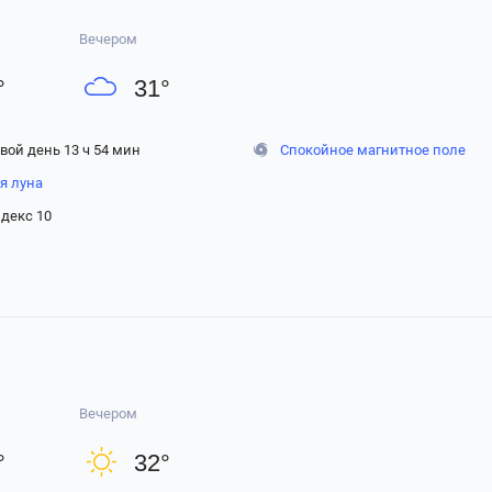
Вечером
°
31
°
вой день 13 ч 54 мин
Спокойное магнитное поле
я луна
декс 10
Вечером
°
32
°