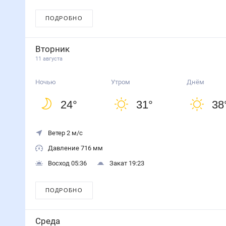
ПОДРОБНО
Вторник
11 августа
Ночью
Утром
Днём
24
°
31
°
38
Ветер 2 м/с
Давление 716 мм
Восход 05:36
Закат 19:23
ПОДРОБНО
Среда