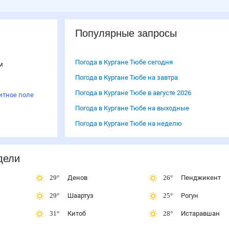
Популярные запросы
Погода в Кургане Тюбе сегодня
м
Погода в Кургане Тюбе на завтра
Погода в Кургане Тюбе в августе 2026
итное поле
Погода в Кургане Тюбе на выходные
Погода в Кургане Тюбе на неделю
дели
29
°
Денов
26
°
Пенджикент
29
°
Шаартуз
25
°
Рогун
31
°
Китоб
28
°
Истаравшан