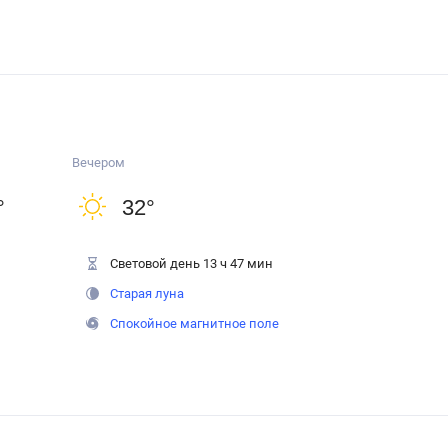
Вечером
°
32
°
Световой день 13 ч 47 мин
Старая луна
Спокойное магнитное поле