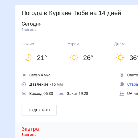
Погода
в Кургане Тюбе
на 14 дней
Сегодня
7 августа
Ночью
Утром
Днём
21
°
26
°
36
Ветер 4 м/с
Свето
Давление 716 мм
Стара
Восход 05:33
Закат 19:28
UV-ин
ПОДРОБНО
Завтра
8 августа