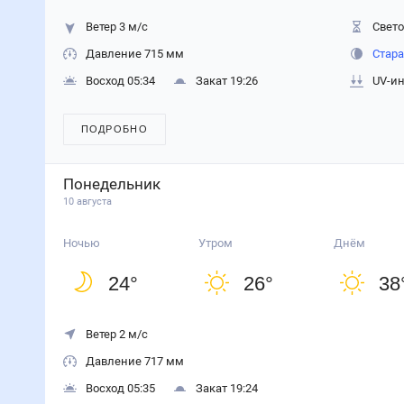
Ветер 3 м/с
Свето
Давление 715 мм
Стара
Восход 05:34
Закат 19:26
UV-ин
ПОДРОБНО
Понедельник
10 августа
Ночью
Утром
Днём
24
°
26
°
38
Ветер 2 м/с
Давление 717 мм
Восход 05:35
Закат 19:24