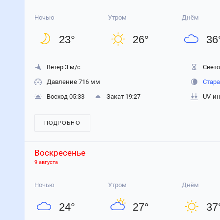
Ночью
Утром
Днём
23
°
26
°
36
Ветер 3 м/с
Свето
Давление 716 мм
Стара
Восход 05:33
Закат 19:27
UV-ин
ПОДРОБНО
Воскресенье
9 августа
Ночью
Утром
Днём
24
°
27
°
37