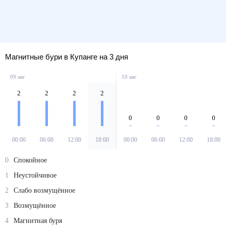
Магнитные бури в Купанге на 3 дня
09 авг
10 авг
2
2
2
2
0
0
0
0
00:00
06:00
12:00
18:00
00:00
06:00
12:00
18:00
0
Спокойное
1
Неустойчивое
2
Слабо возмущённое
3
Возмущённое
4
Магнитная буря