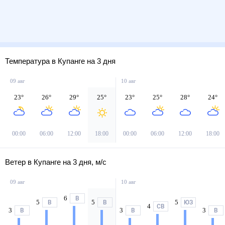
Температура в Купанге на 3 дня
09 авг
10 авг
23
°
26
°
29
°
25
°
23
°
25
°
28
°
24
°
00:00
06:00
12:00
18:00
00:00
06:00
12:00
18:00
Ветер в Купанге на 3 дня, м/с
09 авг
10 авг
6
В
5
5
5
В
В
ЮЗ
4
СВ
3
3
3
В
В
В