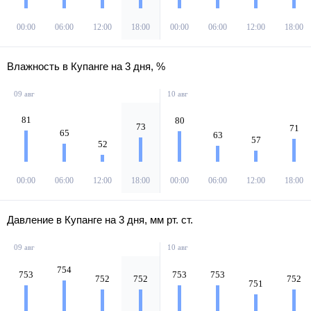
00:00
06:00
12:00
18:00
00:00
06:00
12:00
18:00
Влажность в Купанге на 3 дня, %
09 авг
10 авг
81
80
73
71
65
63
57
52
00:00
06:00
12:00
18:00
00:00
06:00
12:00
18:00
Давление в Купанге на 3 дня, мм рт. ст.
09 авг
10 авг
754
753
753
753
752
752
752
751