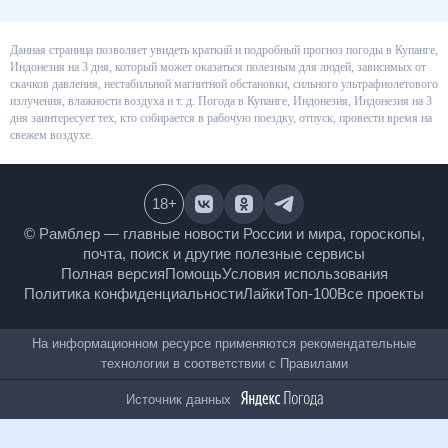
Данная страница позволяет увидеть краткий и подробный прогноз
погоды в Купанге, Индонезия на 3 дня, который может оказаться
полезным для людей, зависимых от скачков давления, нестабильной
магнитной обстановки, сильного ультрафиолетового излучения,
влажности воздуха и т. д. Погода в Купанге, Индонезия, Индонезия на 3
дня заинтересует тех, кто собирается в рабочую поездку, отпуск, провести
время на свежем воздухе.
18
+
© Рамблер — главные новости России и мира,
гороскопы, почта, поиск и другие полезные сервисы
Полная версия
Помощь
Условия использования
Политика конфиденциальности
Лайки
Топ-100
Все проекты
На информационном ресурсе применяются
рекомендательные технологии в соответствии с
Правилами
Источник данных