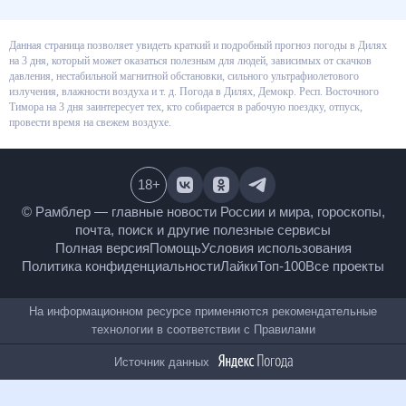
Данная страница позволяет увидеть краткий и подробный прогноз
погоды в Дилях на 3 дня, который может оказаться полезным для людей,
зависимых от скачков давления, нестабильной магнитной обстановки,
сильного ультрафиолетового излучения, влажности воздуха и т. д.
Погода в Дилях, Демокр. Респ. Восточного Тимора на 3 дня заинтересует
тех, кто собирается в рабочую поездку, отпуск, провести время на свежем
воздухе.
18
+
© Рамблер — главные новости России и мира,
гороскопы, почта, поиск и другие полезные сервисы
Полная версия
Помощь
Условия использования
Политика конфиденциальности
Лайки
Топ-100
Все проекты
На информационном ресурсе применяются
рекомендательные технологии в соответствии с
Правилами
Источник данных