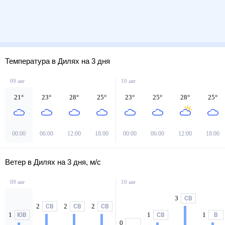
Температура в Дилях на 3 дня
09 авг
10 авг
21
°
23
°
28
°
25
°
23
°
25
°
28
°
25
°
00:00
06:00
12:00
18:00
00:00
06:00
12:00
18:00
Ветер в Дилях на 3 дня, м/с
09 авг
10 авг
3
СВ
2
2
2
СВ
СВ
СВ
1
1
1
ЮВ
СВ
В
0