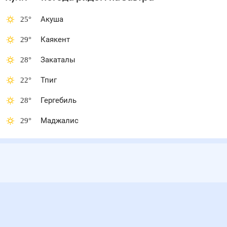
25
°
Акуша
29
°
Каякент
28
°
Закаталы
22
°
Тпиг
28
°
Гергебиль
29
°
Маджалис