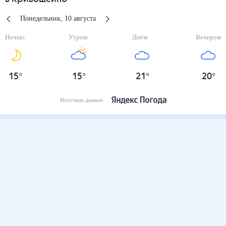
Понедельник
,
10
августа
Ночью
Утром
Днём
Вечером
15
°
15
°
21
°
20
°
Источник данных