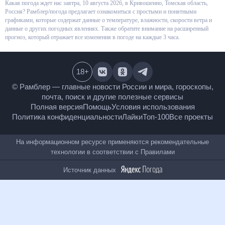
Какая погода ждет нас завтра, 10 августа 2026, в Кривошеино, Томская
область, Россия? Рамблер/погода предлагает ознакомиться с простыми
и понятными графиками, которые содержат данные о температуре,
влажности, скорости ветра и данные о других погодных явлениях. Также
обратите внимание на расширенный прогноз, который отражает все
изменения в погоде на каждые 3 часа.
18
+
© Рамблер — главные новости России и мира,
гороскопы, почта, поиск и другие полезные сервисы
Полная версия
Помощь
Условия использования
Политика конфиденциальности
Лайки
Топ-100
Все проекты
На информационном ресурсе применяются
рекомендательные технологии в соответствии с
Правилами
Источник данных