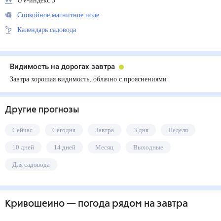
UV-индекс 5
Спокойное магнитное поле
Календарь садовода
Видимость на дорогах завтра
Завтра хорошая видимость, облачно с прояснениями
Другие прогнозы
Сейчас
Сегодня
Завтра
3 дня
Неделя
10 дней
14 дней
Месяц
Выходные
Для садовода
Кривошеино
— погода рядом
на завтра