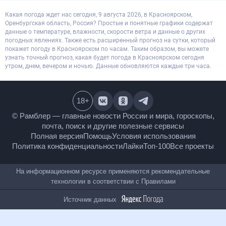
Какая погода ждет нас сегодня, 9 августа 2026, в Красноярском,
Оренбургская область, Россия? Простые и понятные графики содержат
данные о температуре, влажности, скорости ветра и данные о других
погодных явлениях. Также есть расширенный прогноз на сутки, который
покажет погоду в Красноярском по часам. Таким образом, вы можете
узнать точный прогноз, какая будет погода в Красноярском сегодня
утром, днем, вечером и ночью. Данные обновляются каждые три часа.
18
+
© Рамблер — главные новости России и мира,
гороскопы, почта, поиск и другие полезные сервисы
Полная версия
Помощь
Условия использования
Политика конфиденциальности
Лайки
Топ-100
Все проекты
На информационном ресурсе применяются
рекомендательные технологии в соответствии с
Правилами
Источник данных