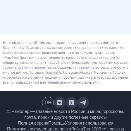
На этой странице «Рамблер/погоды» представлен прогноз погоды в
Крапивне на 10 дней, благодаря которому нетрудно понять возможные
климатические скачки, включая прогнозы по каждым трем часам.
«Рамблер/погода» предоставляет возможность отследить не только
общие данные, но и очень подробную информацию: температуру воздуха,
уровень давления, вероятность осадков, направление ветра, влажность и
многое другое. Погода в Крапивне, Тульская область, Россия, на 10 дней
отображается в виде наглядных и простых графиков, в которых доступны
все полезные данные для планирования своего времени.
18
+
© Рамблер — главные новости России и мира,
гороскопы, почта, поиск и другие полезные сервисы
Полная версия
Помощь
Условия использования
Политика конфиденциальности
Лайки
Топ-100