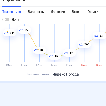
Температура
Влажность
Давление
Ветер
Осадки
Ночь
25°
24°
23°
20°
18°
17°
16°
10 авг
11 авг
12 авг
13 авг
14 авг
15 авг
16 авг
Источник данных