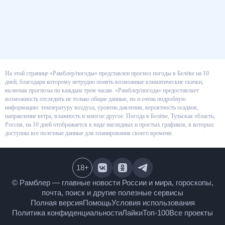
На этой странице «Рамблер/погоды» представлен прогноз погоды в
Белёве на 10 дней, благодаря которому нетрудно понять возможные
климатические скачки, включая прогнозы по каждым трем часам.
«Рамблер/погода» предоставляет возможность отследить не только
общие данные, но и очень подробную информацию: температуру воздуха,
уровень давления, вероятность осадков, направление ветра, влажность и
многое другое. Погода в Белёве, Тульская область, Россия, на 10 дней
отображается в виде наглядных и простых графиков, в которых доступны
все полезные данные для планирования своего времени.
18
+
© Рамблер — главные новости России и мира,
гороскопы, почта, поиск и другие полезные сервисы
Полная версия
Помощь
Условия использования
Политика конфиденциальности
Лайки
Топ-100