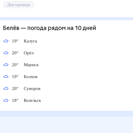
Для садовода
Белёв
— погода рядом
на 10 дней
19
°
Калуга
20
°
Орёл
20
°
Мценск
19
°
Болхов
20
°
Суворов
18
°
Козельск