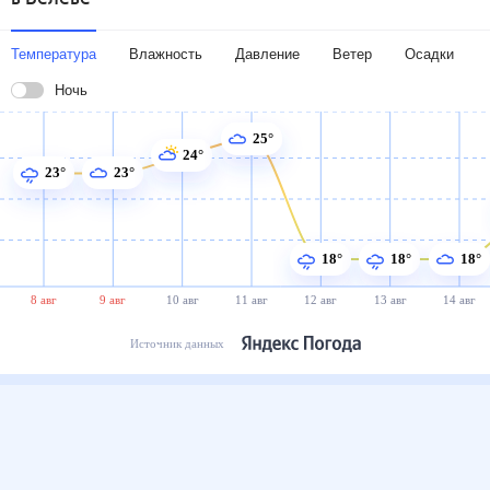
Температура
Влажность
Давление
Ветер
Осадки
Ночь
25°
24°
23°
23°
18°
18°
18°
8 авг
9 авг
10 авг
11 авг
12 авг
13 авг
14 авг
Источник данных