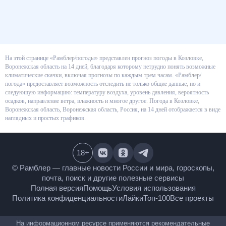
На этой странице «Рамблер/погоды» представлен прогноз погоды в
Козловке, Воронежская область на 14 дней, благодаря которому
нетрудно понять возможные климатические скачки, включая прогнозы
по каждым трем часам. «Рамблер/погода» предоставляет возможность
отследить не только общие данные, но и следующую информацию:
температуру воздуха, уровень давления, вероятность осадков,
направление ветра, влажность и многое другое. Погода в Козловке,
Воронежская область, Воронежская область, Россия, на 14 дней
отображается в виде наглядных и простых графиков.
18
+
© Рамблер — главные новости России и мира,
гороскопы, почта, поиск и другие полезные сервисы
Полная версия
Помощь
Условия использования
Политика конфиденциальности
Лайки
Топ-100
Все проекты