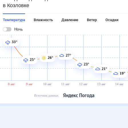
в Козловке
Температура
Влажность
Давление
Ветер
Осадки
Ночь
33°
27°
26°
25°
23°
21°
19°
8 авг
9 авг
10 авг
11 авг
12 авг
13 авг
14 авг
Источник данных