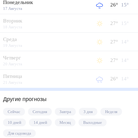
Понедельник
26
°
15
°
17 Августа
Вторник
27
°
15
°
18 Августа
Среда
27
°
14
°
19 Августа
Четверг
27
°
14
°
20 Августа
Пятница
26
°
14
°
21 Августа
Другие прогнозы
Сейчас
Сегодня
Завтра
3 дня
Неделя
10 дней
14 дней
Месяц
Выходные
Для садовода