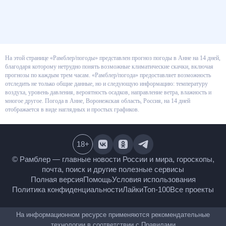
На этой странице «Рамблер/погоды» представлен прогноз погоды в Анне
на 14 дней, благодаря которому нетрудно понять возможные
климатические скачки, включая прогнозы по каждым трем часам.
«Рамблер/погода» предоставляет возможность отследить не только
общие данные, но и следующую информацию: температуру воздуха,
уровень давления, вероятность осадков, направление ветра, влажность и
многое другое. Погода в Анне, Воронежская область, Россия, на 14 дней
отображается в виде наглядных и простых графиков.
18
+
© Рамблер — главные новости России и мира,
гороскопы, почта, поиск и другие полезные сервисы
Полная версия
Помощь
Условия использования
Политика конфиденциальности
Лайки
Топ-100
Все проекты