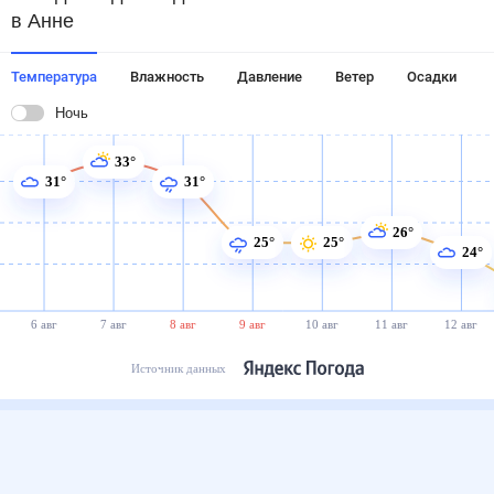
в Анне
Температура
Влажность
Давление
Ветер
Осадки
Ночь
33°
31°
31°
26°
25°
25°
24°
6 авг
7 авг
8 авг
9 авг
10 авг
11 авг
12 авг
Источник данных