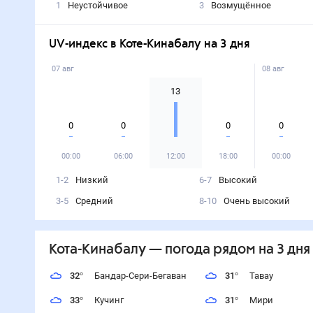
1
Неустойчивое
3
Возмущённое
UV-индекс в Коте-Кинабалу на 3 дня
07 авг
08 авг
13
0
0
0
0
00:00
06:00
12:00
18:00
00:00
1-2
Низкий
6-7
Высокий
3-5
Средний
8-10
Очень высокий
Кота-Кинабалу
— погода рядом
на 3 дня
32
°
Бандар-Сери-Бегаван
31
°
Тавау
33
°
Кучинг
31
°
Мири