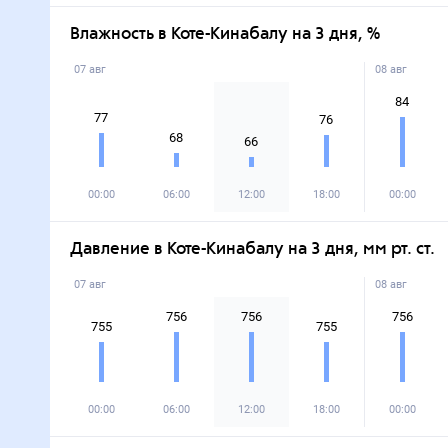
Влажность в Коте-Кинабалу на 3 дня, %
07 авг
08 авг
84
77
76
68
66
00:00
06:00
12:00
18:00
00:00
Давление в Коте-Кинабалу на 3 дня, мм рт. ст.
07 авг
08 авг
756
756
756
755
755
00:00
06:00
12:00
18:00
00:00