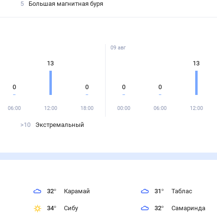
5
Большая магнитная буря
09 авг
13
13
0
0
0
0
06:00
12:00
18:00
00:00
06:00
12:00
>10
Экстремальный
32
°
Карамай
31
°
Таблас
34
°
Сибу
32
°
Самаринда