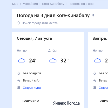
Мир
Малайзия
Кота-Кинабалу
Прогноз на 3 дня
Погода на 3 дня в Коте-Кинабалу
Поиск города или места
День
Температура
Осадки
Ветер
Сегодня
32
°
24
°
0
%
4
м/с
Сегодня, 7 августа
Завтра,
7
августа
Завтра
32
°
25
°
0
%
4
м/с
Ночью
Днём
Ночью
8
августа
24
°
32
°
2
Воскресенье
33
°
28
°
0
%
4
м/с
9
августа
Без осадков
Без о
Ветер 4 м/с
Ветер 
Старая луна
Стара
ПОДРОБНО
ПОДР