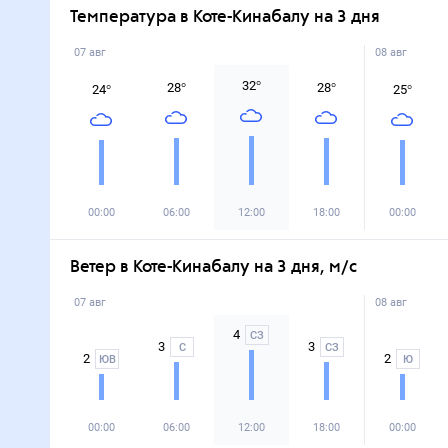
Температура в Коте-Кинабалу на 3 дня
07 авг
08 авг
32
°
28
°
28
°
24
°
25
°
00:00
06:00
12:00
18:00
00:00
Ветер в Коте-Кинабалу на 3 дня, м/с
07 авг
08 авг
4
СЗ
3
3
С
СЗ
2
2
ЮВ
Ю
00:00
06:00
12:00
18:00
00:00