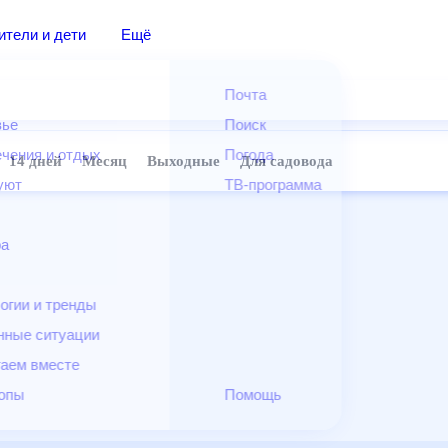
дители и дети
Ещё
Почта
овье
Поиск
лечения и отдых
Погода
ней
14 дней
Месяц
Выходные
Для садовода
и уют
ТВ-программа
т
ера
ологии и тренды
енные ситуации
егаем вместе
скопы
Помощь