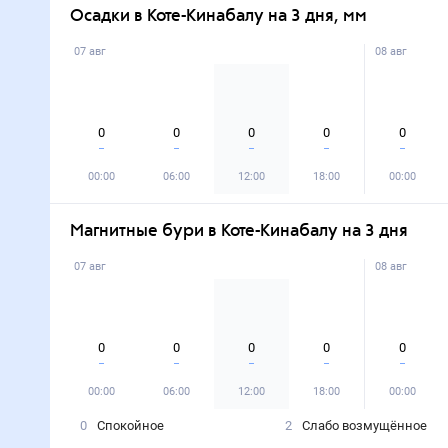
Осадки в Коте-Кинабалу на 3 дня, мм
07 авг
08 авг
0
0
0
0
0
00:00
06:00
12:00
18:00
00:00
Магнитные бури в Коте-Кинабалу на 3 дня
07 авг
08 авг
0
0
0
0
0
00:00
06:00
12:00
18:00
00:00
0
Спокойное
2
Слабо возмущённое