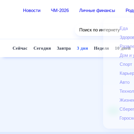
Новости
ЧМ-2026
Личные финансы
Ро
Еда
Поиск по интернету
Здор
Разв
Сейчас
Сегодня
Завтра
3 дня
Неделя
10 д
Дом 
Спор
Карь
Авто
Техн
Жизн
Сбер
Горо