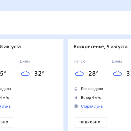
 8 августа
воскресенье, 9 августа
Днём
Ночью
Днём
5
°
32
°
28
°
3
садков
Без осадков
4 м/с
Ветер 4 м/с
я луна
Старая луна
ОБНО
ПОДРОБНО