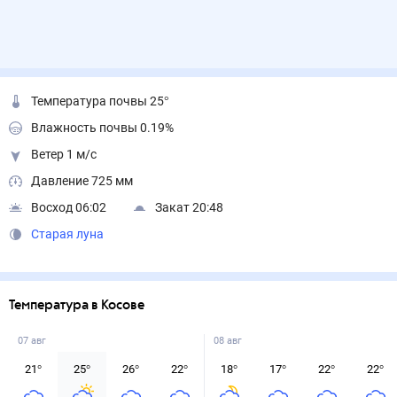
Температура почвы 25°
Влажность почвы 0.19%
Ветер 1 м/с
Давление 725 мм
Восход 06:02
Закат 20:48
Старая луна
Температура в Косове
07 авг
08 авг
21
°
25
°
26
°
22
°
18
°
17
°
22
°
22
°