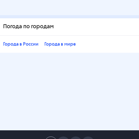
Погода по городам
Города в России
Города в мире