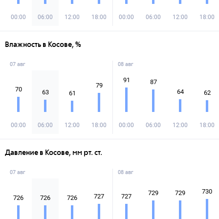
00:00
06:00
12:00
18:00
00:00
06:00
12:00
18:00
Влажность в Косове, %
07 авг
08 авг
91
87
79
70
64
63
62
61
00:00
06:00
12:00
18:00
00:00
06:00
12:00
18:00
Давление в Косове, мм рт. ст.
07 авг
08 авг
730
729
729
727
727
726
726
726