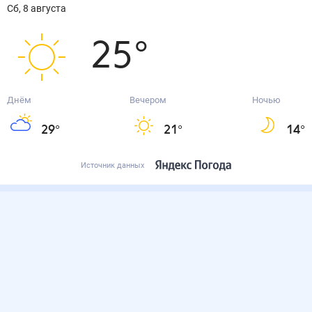
сб, 8 августа
25
°
Днём
Вечером
Ночью
29
°
21
°
14
°
Источник данных