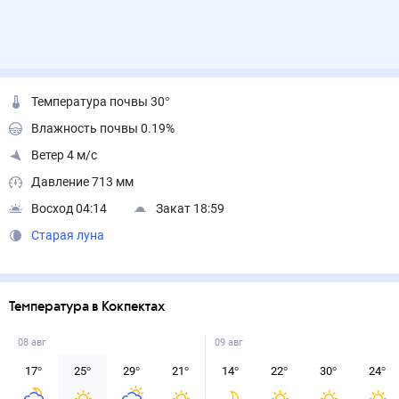
Температура почвы 30°
Влажность почвы 0.19%
Ветер 4 м/с
Давление 713 мм
Восход 04:14
Закат 18:59
Старая луна
Температура в Кокпектах
08 авг
09 авг
17
°
25
°
29
°
21
°
14
°
22
°
30
°
24
°