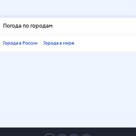
Погода по городам
Города в России
Города в мире