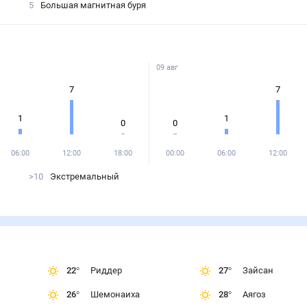
5
Большая магнитная буря
09 авг
7
7
1
1
0
0
06:00
12:00
18:00
00:00
06:00
12:00
>10
Экстремальный
22
°
Риддер
27
°
Зайсан
26
°
Шемонаиха
28
°
Аягоз