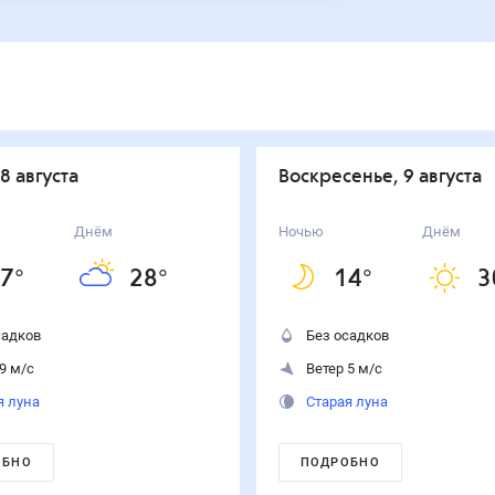
 8 августа
воскресенье, 9 августа
Днём
Ночью
Днём
7
°
28
°
14
°
3
садков
Без осадков
9 м/с
Ветер 5 м/с
я луна
Старая луна
ОБНО
ПОДРОБНО