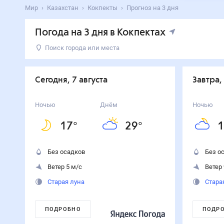
Мир
Казахстан
Кокпекты
Прогноз на 3 дня
Погода на 3 дня в Кокпектах
Поиск города или места
День
Температура
Осадки
Ветер
Сегодня
29
°
17
°
0
%
5
м/с
Сегодня, 7 августа
Завтра,
7
августа
Завтра
28
°
17
°
0
%
9
м/с
Ночью
Днём
Ночью
8
августа
17
°
29
°
1
Воскресенье
30
°
14
°
0
%
5
м/с
9
августа
Без осадков
Без о
Ветер 5 м/с
Ветер 
Старая луна
Стара
ПОДРОБНО
ПОДР