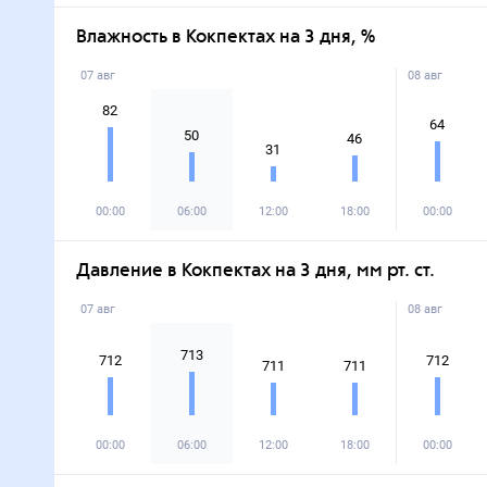
Влажность в Кокпектах на 3 дня, %
07 авг
08 авг
82
64
50
46
31
00:00
06:00
12:00
18:00
00:00
Давление в Кокпектах на 3 дня, мм рт. ст.
07 авг
08 авг
713
712
712
711
711
00:00
06:00
12:00
18:00
00:00