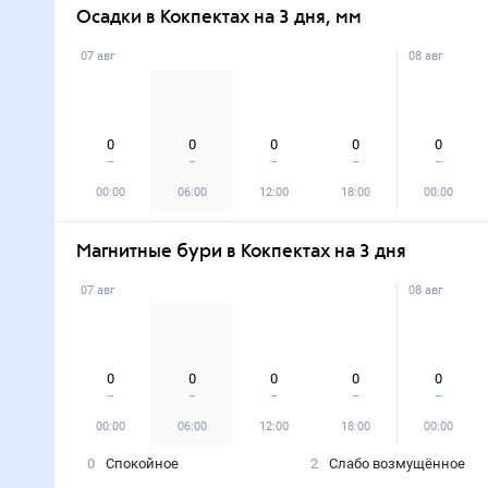
Осадки в Кокпектах на 3 дня, мм
07 авг
08 авг
0
0
0
0
0
00:00
06:00
12:00
18:00
00:00
Магнитные бури в Кокпектах на 3 дня
07 авг
08 авг
0
0
0
0
0
00:00
06:00
12:00
18:00
00:00
0
Спокойное
2
Слабо возмущённое