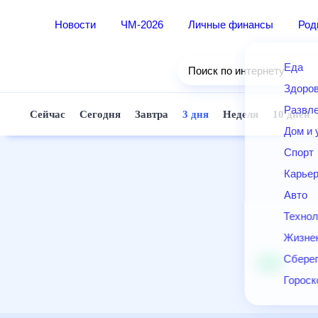
Новости
ЧМ-2026
Личные финансы
Ро
Еда
Поиск по интернету
Здор
Разв
Сейчас
Сегодня
Завтра
3 дня
Неделя
10 д
Дом 
Спор
Карь
Авто
Техн
Жизн
Сбер
Горо