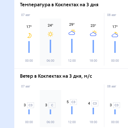
Температура в Кокпектах на 3 дня
07 авг
08 авг
29
°
24
°
23
°
17
°
17
°
00:00
06:00
12:00
18:00
00:00
Ветер в Кокпектах на 3 дня, м/с
07 авг
08 авг
5
СЗ
4
СЗ
3
3
3
СЗ
С
СЗ
00:00
06:00
12:00
18:00
00:00