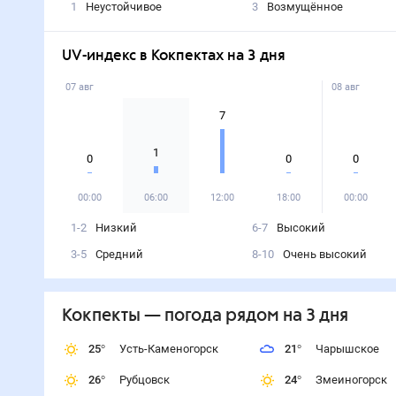
1
Неустойчивое
3
Возмущённое
UV-индекс в Кокпектах на 3 дня
07 авг
08 авг
7
1
0
0
0
00:00
06:00
12:00
18:00
00:00
1-2
Низкий
6-7
Высокий
3-5
Средний
8-10
Очень высокий
Кокпекты
— погода рядом
на 3 дня
25
°
Усть-Каменогорск
21
°
Чарышское
26
°
Рубцовск
24
°
Змеиногорск