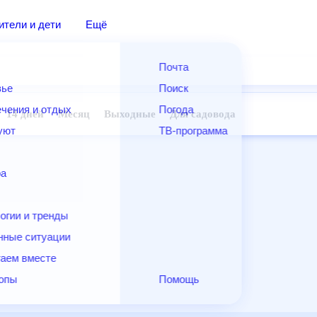
дители и дети
Ещё
Почта
овье
Поиск
лечения и отдых
Погода
ней
14 дней
Месяц
Выходные
Для садовода
и уют
ТВ-программа
т
ера
ологии и тренды
енные ситуации
егаем вместе
скопы
Помощь