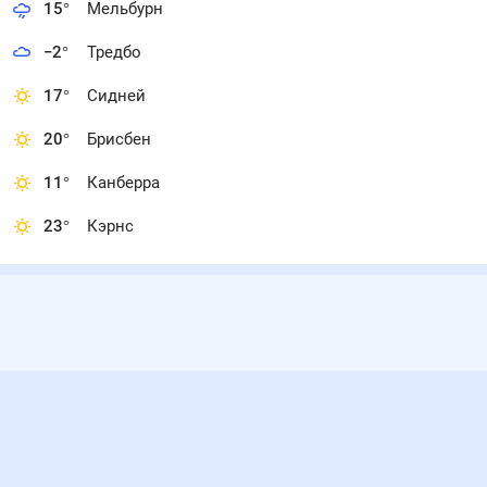
15
°
Мельбурн
−2
°
Тредбо
17
°
Сидней
20
°
Брисбен
11
°
Канберра
23
°
Кэрнс