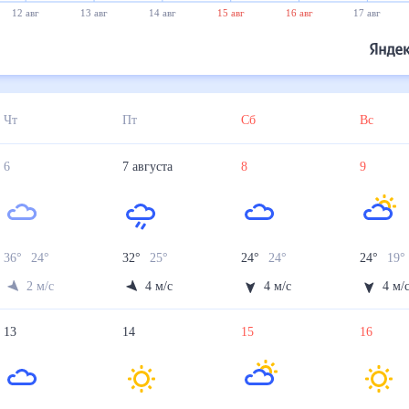
12 авг
13 авг
14 авг
15 авг
16 авг
17 авг
Чт
Пт
Сб
Вс
6
7
августа
8
9
36
°
24
°
32
°
25
°
24
°
24
°
24
°
19
°
2
м/с
4
м/с
4
м/с
4
м/
13
14
15
16