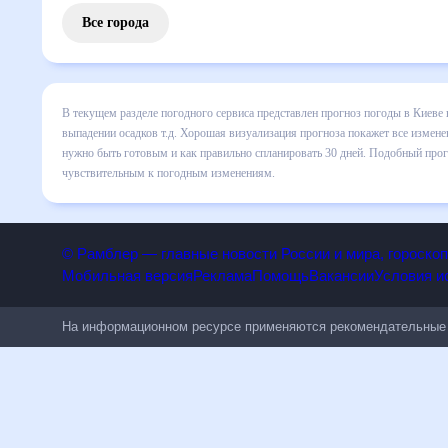
Все города
В текущем разделе погодного сервиса представлен прогноз
все сведения по дневной температуре , выпадении осадков
понять, какая будет погода в Киеве в ближайший месяц, к 
Подобный прогноз погоды в Киеве, Киевская область, Украи
погодным изменениям.
© Рамблер — главные новости России и мира, гороск
Мобильная версия
Реклама
Помощь
Вакансии
Условия
На информационном ресурсе применяются рекомендательн