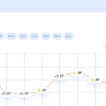
есяц
Июн
Июл
Авг
Сен
Окт
Ноя
Дек
28°
27°
26°
23°
22°
22°