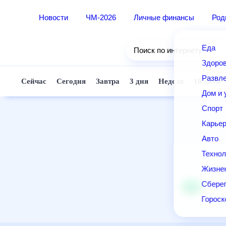
Новости
ЧМ-2026
Личные финансы
Ро
Еда
Поиск по интернету
Здор
Разв
Сейчас
Сегодня
Завтра
3 дня
Неделя
10 д
Дом 
Спор
Карь
Авто
Техн
Жизн
Сбер
Горо