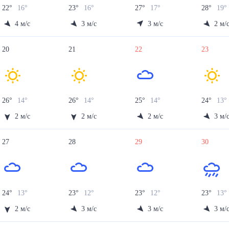
22
°
16
°
23
°
16
°
27
°
17
°
28
°
19
°
4
м/с
3
м/с
3
м/с
2
м/
20
21
22
23
26
°
14
°
26
°
14
°
25
°
14
°
24
°
13
°
2
м/с
2
м/с
2
м/с
3
м/
27
28
29
30
24
°
13
°
23
°
12
°
23
°
12
°
23
°
13
°
2
м/с
3
м/с
3
м/с
3
м/