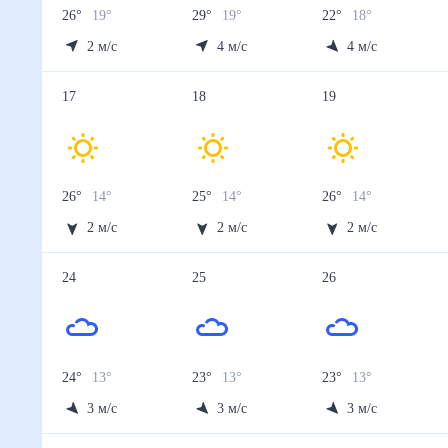
26
°
19
°
29
°
19
°
22
°
18
°
2
м/с
4
м/с
4
м/с
17
18
19
26
°
14
°
25
°
14
°
26
°
14
°
2
м/с
2
м/с
2
м/с
24
25
26
24
°
13
°
23
°
13
°
23
°
13
°
3
м/с
3
м/с
3
м/с