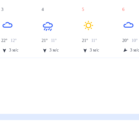
3
4
5
6
22
°
12
°
21
°
11
°
21
°
11
°
20
°
10
°
3
м/с
3
м/с
3
м/с
3
м/