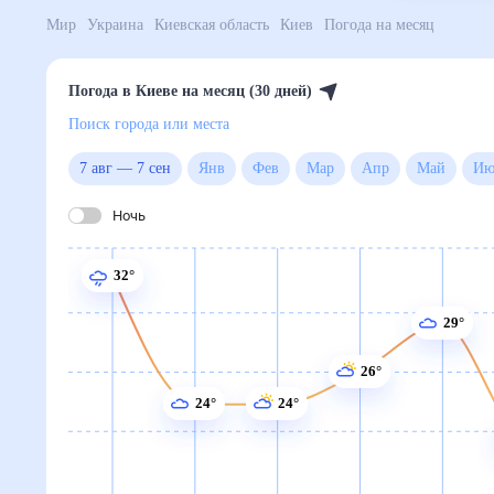
Мир
Украина
Киевская область
Киев
Погода на м
Погода в Киеве на месяц (30 дней)
Поиск города или места
7 авг
—
7 сен
Янв
Фев
Мар
Апр
Май
Ночь
32°
29°
26°
24°
24°