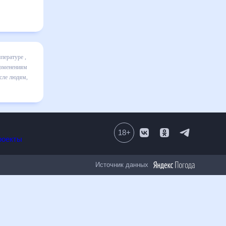
включает
ике и даст
30 дней.
ным к
18
+
Все проекты
Источник данных