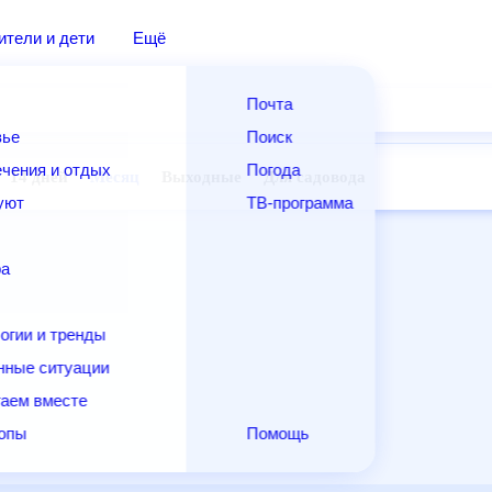
дители и дети
Ещё
Почта
овье
Поиск
лечения и отдых
Погода
ней
14 дней
Месяц
Выходные
Для садовода
и уют
ТВ-программа
т
ера
ологии и тренды
енные ситуации
егаем вместе
скопы
Помощь