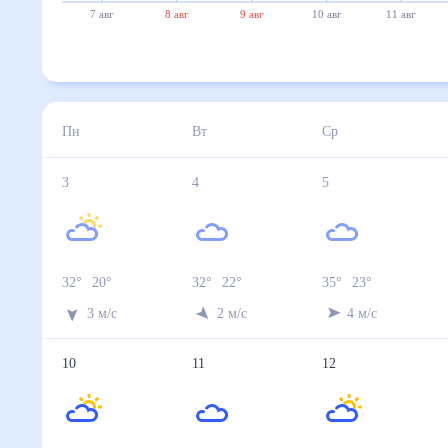
7 авг
8 авг
9 авг
10 авг
11 авг
Пн
Вт
Ср
3
4
5
32
°
20
°
32
°
22
°
35
°
23
°
3
м/с
2
м/с
4
м/с
10
11
12