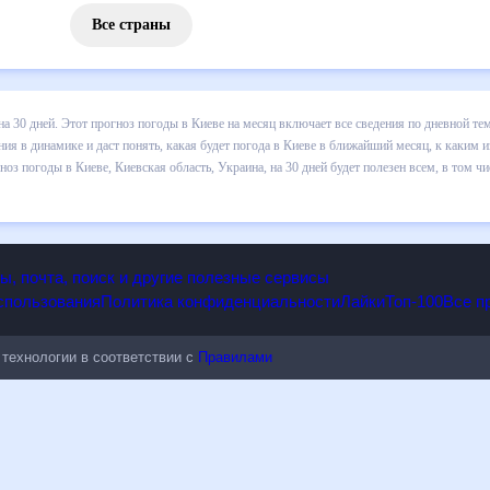
Все страны
 погоды в Киеве на 30 дней. Этот прогноз погоды в Киеве на месяц 
 т.д. Хорошая визуализация прогноза покажет все изменения в динам
каким изменениям нужно быть готовым и как правильно спланировать 
на, на 30 дней будет полезен всем, в том числе людям, чувствитель
опы, почта, поиск и другие полезные сервисы
 использования
Политика конфиденциальности
Лайки
Топ-100
ые технологии в соответствии с
Правилами