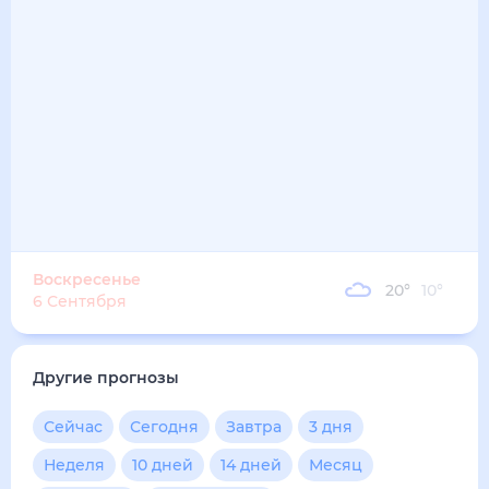
21
°
16
°