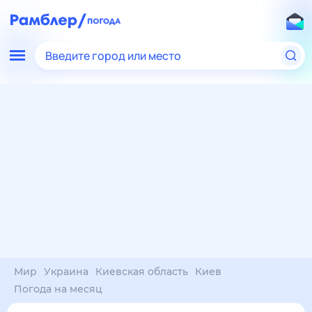
Введите город или место
Мир
Украина
Киевская область
Киев
Погода на месяц
Погода на месяц (30 дней)
в Киеве
7 авг
–
7 сен
янв
фев
мар
апр
май
июн
июл
авг
сен
окт
ноя
дек
Ночь
32°
29°
27°