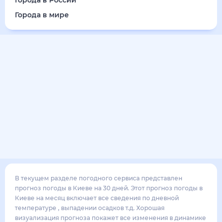
23
°
15
°
3
м/с
суббота
15 августа