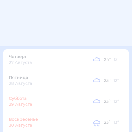
29
°
19
°
4
м/с
среда
12 августа