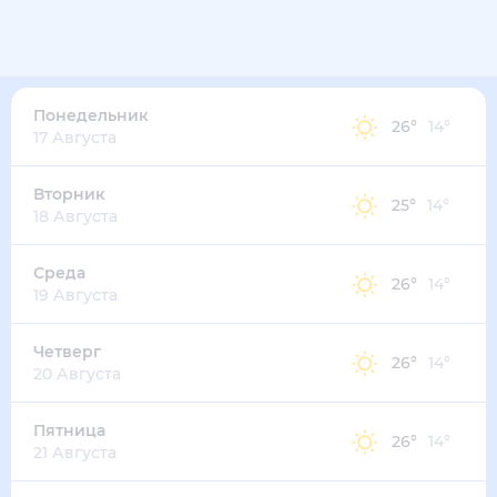
24
°
18
°
5
м/с
понедельник
10 августа