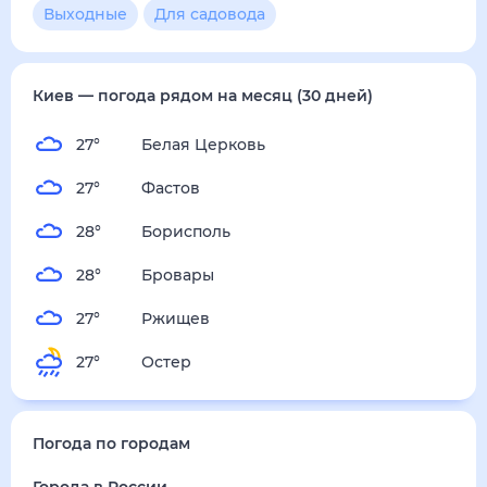
4
м/с
пятница
14 августа