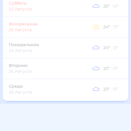
27
°
18
°
3
м/с
вторник
11 августа