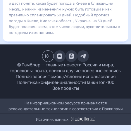
25
°
16
°
3
м/с
воскресенье
16 августа