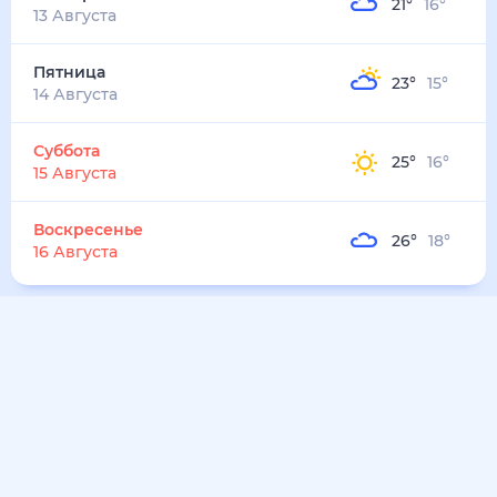
22
°
23
°
4
м/с
воскресенье
9 августа