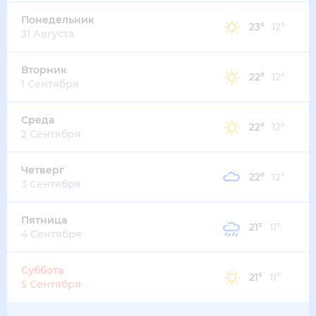
22
°
19
°
4
м/с
четверг
13 августа