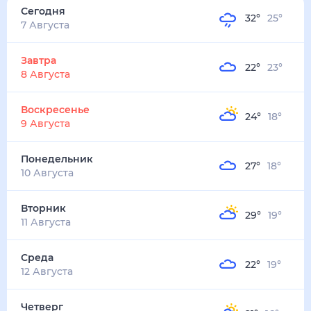
32
°
25
°
3
м/с
завтра
8 августа