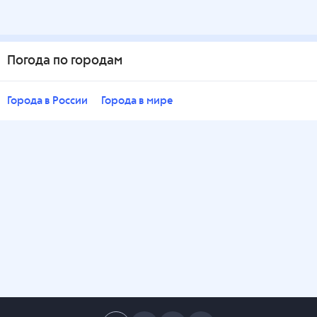
Погода по городам
Города в России
Города в мире