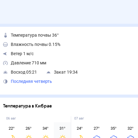
Температура почвы 36°
Влажность почвы 0.15%
Ветер 1 м/с
Давление 710 мм
Восход 05:21
Закат 19:34
Последняя четверть
Температура в Кибрае
06 авг
07 авг
22
°
26
°
34
°
31
°
24
°
27
°
35
°
32
°