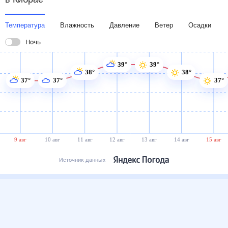
Температура
Влажность
Давление
Ветер
Осадки
Ночь
39°
39°
38°
38°
37°
37°
37°
9 авг
10 авг
11 авг
12 авг
13 авг
14 авг
15 авг
Источник данных