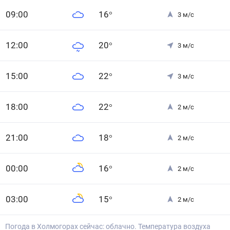
0
9
:00
16
°
3
м/с
12
:00
20
°
3
м/с
15
:00
22
°
3
м/с
18
:00
22
°
2
м/с
21
:00
18
°
2
м/с
0
0
:00
16
°
2
м/с
0
3
:00
15
°
2
м/с
Погода в Холмогорах сейчас: облачно. Температура воздуха