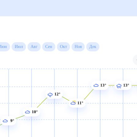
а на месяц
й
Июн
Июл
Авг
Сен
Окт
Ноя
Дек
13°
13°
12°
11°
10°
9°