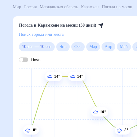
Мир
Россия
Магаданская область
Карамкен
Погод
Погода в Карамкене на месяц (30 дней)
Поиск города или места
10 авг
—
10 сен
Янв
Фев
Мар
Апр
Ма
Ночь
14°
14°
10°
8°
8°