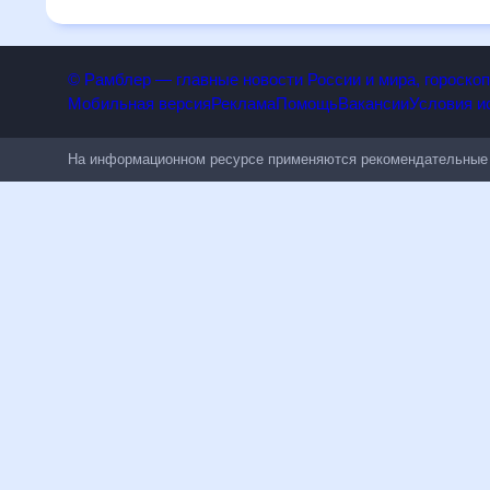
людям, чувствительным к погодным изменениям.
© Рамблер — главные новости России и мира, гороск
Мобильная версия
Реклама
Помощь
Вакансии
Условия
На информационном ресурсе применяются рекомендательн