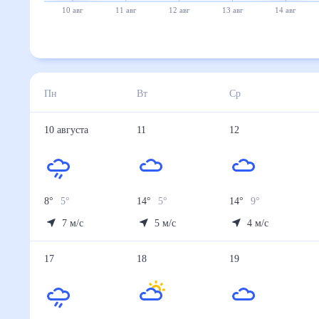
10 авг
11 авг
12 авг
13 авг
14 авг
Пн
Вт
Ср
10
августа
11
12
8
°
5
°
14
°
5
°
14
°
9
°
7
м/с
5
м/с
4
м/с
17
18
19