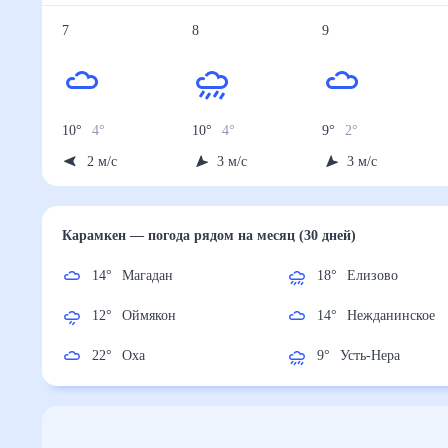
7
8
9
10
°
4
°
10
°
4
°
9
°
2
°
2
м/с
3
м/с
3
м/с
Карамкен
— погода рядом
на месяц (30 дней)
14
°
Магадан
18
°
Елизово
12
°
Оймякон
14
°
Нежданинск
22
°
Оха
9
°
Усть-Нера