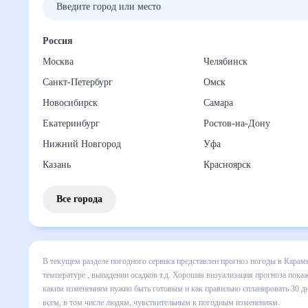
Россия
Москва
Челябинск
Санкт-Петербург
Омск
Новосибирск
Самара
Екатеринбург
Ростов-на-Дону
Нижний Новгород
Уфа
Казань
Красноярск
Все города
В текущем разделе погодного сервиса представлен прогноз
включает все сведения по дневной температуре , выпадени
динамике и даст понять, какая будет погода в Карамкене 
спланировать 30 дней. Подобный прогноз погоды в Карамкен