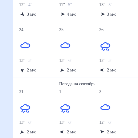
12
°
4
°
11
°
5
°
13
°
5
°
3
м/с
4
м/с
3
м/с
24
25
26
13
°
5
°
13
°
6
°
12
°
5
°
2
м/с
2
м/с
2
м/с
Погода на
сентябрь
31
1
2
13
°
6
°
13
°
6
°
12
°
6
°
2
м/с
2
м/с
2
м/с