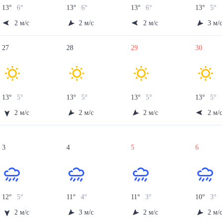
13
°
6
°
13
°
6
°
13
°
6
°
13
°
5
°
2
м/с
2
м/с
2
м/с
3
м/
27
28
29
30
13
°
5
°
13
°
5
°
13
°
5
°
13
°
5
°
2
м/с
2
м/с
2
м/с
2
м/
3
4
5
6
12
°
5
°
11
°
4
°
11
°
3
°
10
°
3
°
2
м/с
3
м/с
2
м/с
2
м/