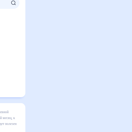
на месяц
я в
авильно
том числе