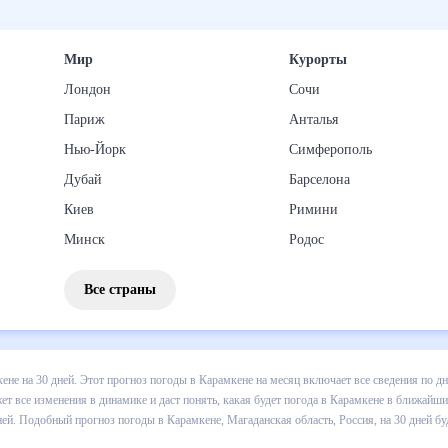
Мир
Курорты
Лондон
Сочи
Париж
Анталья
Нью-Йорк
Симферополь
Дубай
Барселона
Киев
Римини
Минск
Родос
Все страны
 погоды в Карамкене на 30 дней. Этот прогноз погоды в Карамкене 
и осадков т.д. Хорошая визуализация прогноза покажет все изменени
в ближайший месяц, к каким изменениям нужно быть готовым и как пр
е, Магаданская область, Россия, на 30 дней будет полезен всем, в 