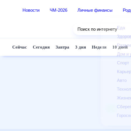
Новости
ЧМ-2026
Личные финансы
Ро
Еда
Поиск по интернету
Здор
Разв
Сейчас
Сегодня
Завтра
3 дня
Неделя
10 д
Дом 
Спор
Карь
Авто
Техн
Жизн
Сбер
Горо