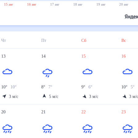
15 авг
16 авг
17 авг
18 авг
19 авг
20 авг
Чт
Пт
Сб
Вс
13
14
15
16
10
°
10
°
8
°
7
°
9
°
6
°
10
°
5
°
3
м/с
5
м/с
3
м/с
3
м/
20
21
22
23