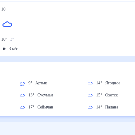
10
10
°
3
°
3
м/с
9
°
Артык
14
°
Ягодное
ое
13
°
Сусуман
15
°
Охотск
17
°
Сеймчан
14
°
Палана