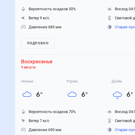
Вероятность осадков
50
%
Восход 04:
Ветер 9 м/с
Световой д
Давление 685 мм
Старая лу
ПОДРОБНО
Воскресенье
9 августа
Ночью
Утром
Днём
6
°
6
°
6
°
Вероятность осадков
70
%
Восход 04:
Ветер 7 м/с
Световой д
Давление 690 мм
Старая лу