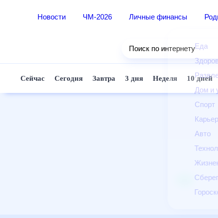
Новости
ЧМ-2026
Личные финансы
Ро
Еда
Поиск по интернету
Здор
Разв
Сейчас
Сегодня
Завтра
3 дня
Неделя
10 д
Дом 
Спор
Карь
Авто
Техн
Жизн
Сбер
Горо