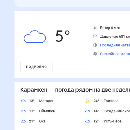
Ветер 6 м/с
5
°
Давление 681 м
Последняя четве
Спокойное магн
ПОДРОБНО
Карамкен
— погода рядом
на две недел
13
°
Магадан
24
°
Елизово
11
°
Оймякон
14
°
Нежданинско
21
°
Оха
12
°
Усть-Нера