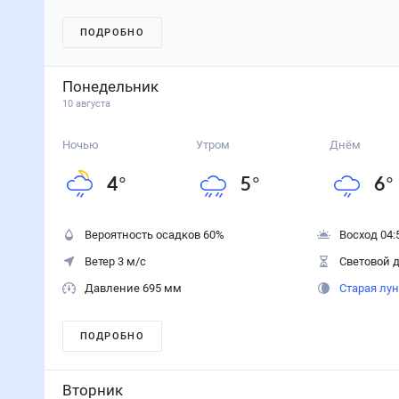
ПОДРОБНО
Понедельник
10 августа
Ночью
Утром
Днём
4
°
5
°
6
°
Вероятность осадков
60
%
Восход 04:
Ветер 3 м/с
Световой д
Давление 695 мм
Старая лу
ПОДРОБНО
Вторник