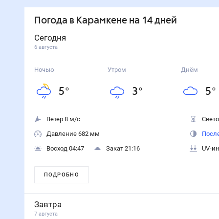
Погода
в Карамкене
на 14 дней
Сегодня
6 августа
Ночью
Утром
Днём
5
°
3
°
5
°
Ветер 8 м/с
Свето
Давление 682 мм
После
Восход 04:47
Закат 21:16
UV-ин
ПОДРОБНО
Завтра
7 августа