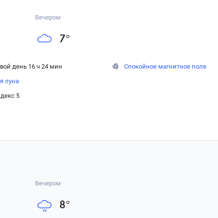
Вечером
7
°
вой день 16 ч 24 мин
Спокойное магнитное поле
я луна
декс 5
Вечером
8
°