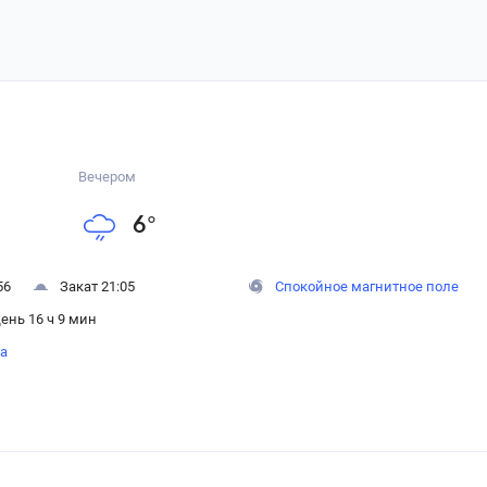
Вечером
6
°
56
Закат 21:05
Спокойное магнитное поле
ень 16 ч 9 мин
на