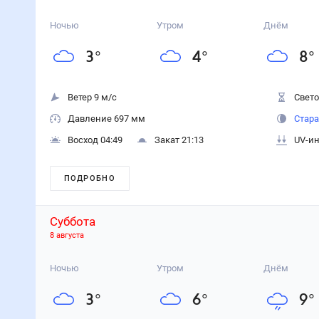
Ночью
Утром
Днём
3
°
4
°
8
°
Ветер 9 м/с
Свето
Давление 697 мм
Стара
Восход 04:49
Закат 21:13
UV-ин
ПОДРОБНО
Суббота
8 августа
Ночью
Утром
Днём
3
°
6
°
9
°