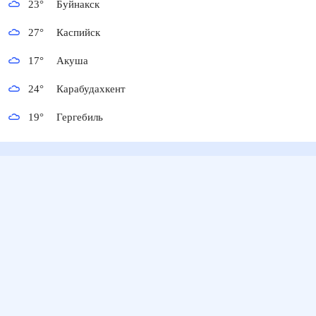
23
°
Буйнакск
27
°
Каспийск
17
°
Акуша
24
°
Карабудахкент
19
°
Гергебиль