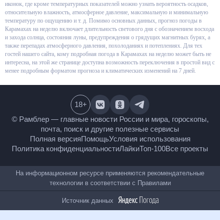
виде графиков и иконок, где кроме температурных показателей можно
узнать вероятность осадков, относительную влажность, атмосферное
давление, максимальную и минимальную температуру по ощущению и т.
д. Помимо основных данных, прогноз погоды в Карамахах на неделю
включает длительность светового дня с обозначением восхода и захода
солнца, состояния луны, предупреждения о грядущих магнитных бурях, а
также перепадах атмосферного давления, похолоданиях и потеплениях.
Для тех гостей нашего сайта, кому подробная погода в Карамахах на
неделю может быть не интересна, на этой же странице доступна
возможность переключения в простой вид с менее подробным форматом
прогноза и климатических изменений на 7 дней.
18
+
© Рамблер — главные новости России и мира,
гороскопы, почта, поиск и другие полезные сервисы
Полная версия
Помощь
Условия использования
Политика конфиденциальности
Лайки
Топ-100
Все проекты
На информационном ресурсе применяются
рекомендательные технологии в соответствии с
Правилами