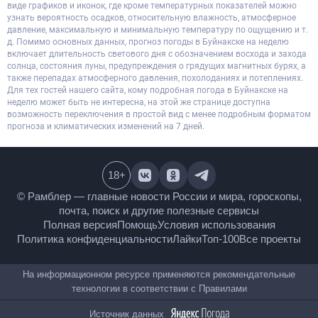
виде графиков и иконок, где кроме температурных показателей можно
узнать вероятность осадков, относительную влажность, атмосферное
давление, максимальную и минимальную температуру по ощущению и т.
д. Помимо основных данных, прогноз погоды в Буйнакске на неделю
включает длительность светового дня с обозначением восхода и захода
солнца, состояния луны, предупреждения о грядущих магнитных бурях, а
также перепадах атмосферного давления, похолоданиях и потеплениях.
Для тех гостей нашего сайта, кому подробная погода в Буйнакске на
неделю может быть не интересна, на этой же странице доступна
возможность переключения в простой вид с менее подробным форматом
прогноза и климатических изменений на 7 дней.
18
+
© Рамблер — главные новости России и мира,
гороскопы, почта, поиск и другие полезные сервисы
Полная версия
Помощь
Условия использования
Политика конфиденциальности
Лайки
Топ-100
Все проекты
На информационном ресурсе применяются
рекомендательные технологии в соответствии с
Правилами