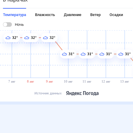
Температура
Влажность
Давление
Ветер
Осадки
Ночь
32°
32°
32°
31°
31°
31°
31°
7 авг
8 авг
9 авг
10 авг
11 авг
12 авг
13 авг
Источник данных