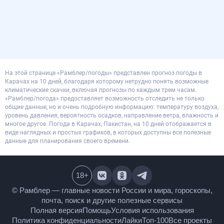
На этой странице «Рамблер/погоды» представлен прогноз погоды в
Карачах на 10 дней, благодаря которому нетрудно понять возможные
климатические скачки, включая прогнозы по каждым трем часам.
«Рамблер/погода» предоставляет возможность отследить не только
общие данные, но и очень подробную информацию: температуру воздуха,
уровень давления, вероятность осадков, направление ветра, влажность и
многое другое. Погода в Карачах, Пакистан, на 10 дней отображается в
виде наглядных и простых графиков, в которых доступны все полезные
данные для планирования своего времени.
18
+
© Рамблер — главные новости России и мира,
гороскопы, почта, поиск и другие полезные сервисы
Полная версия
Помощь
Условия использования
Политика конфиденциальности
Лайки
Топ-100