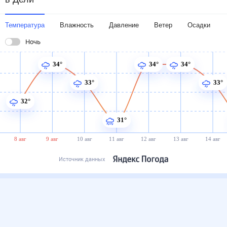
Температура
Влажность
Давление
Ветер
Осадки
Ночь
34°
34°
34°
33°
33°
32°
31°
8 авг
9 авг
10 авг
11 авг
12 авг
13 авг
14 авг
Источник данных