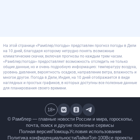
На этой странице «Рамблер/погоды» представлен прогноз погоды в Дели
на 10 дней, благодаря которому нетрудно понять возможные
климатические скачки, включая прогнозы по каждым трем часам.
«Рамблер/погода» предоставляет возможность отследить не только
общие данные, но и очень подробную информацию: температуру воздуха,
уровень давления, вероятность осадков, направление ветра, влажность и
многое другое. Погода в Дели, Индия, на 10 дней отображается в виде
наглядных и простых графиков, в которых доступны все полезные данные
для планирования своего времени.
18
+
© Рамблер — главные новости России и мира,
гороскопы, почта, поиск и другие полезные сервисы
Полная версия
Помощь
Условия использования
Политика конфиденциальности
Лайки
Топ-100