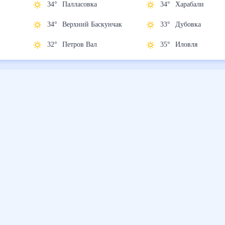
34
°
Палласовка
34
°
Харабали
ну
34
°
Верхний
33
°
Дубовка
Баскунчак
35
°
Иловля
32
°
Петров Вал