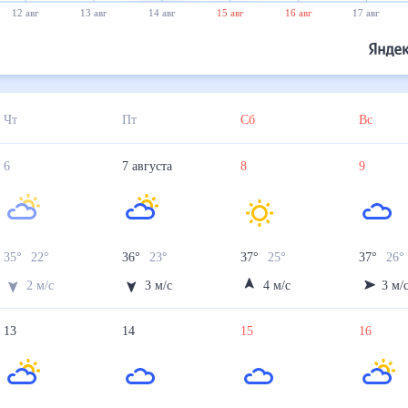
12 авг
13 авг
14 авг
15 авг
16 авг
17 авг
Чт
Пт
Сб
Вс
6
7
августа
8
9
35
°
22
°
36
°
23
°
37
°
25
°
37
°
26
2
м/с
3
м/с
4
м/с
3
м/
13
14
15
16