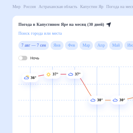
Мир
Россия
Астраханская область
Капустин Яр
По
Погода в Капустином Яре на месяц (30 дней)
Поиск города или места
7 авг
—
7 сен
Янв
Фев
Мар
Апр
Май
Ночь
37°
37°
36°
30°
30°