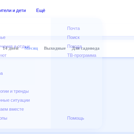
дители и дети
Ещё
Почта
овье
Поиск
лечения и отдых
Погода
ней
14 дней
Месяц
Выходные
Для садовода
и уют
ТВ-программа
т
ера
ологии и тренды
енные ситуации
егаем вместе
скопы
Помощь