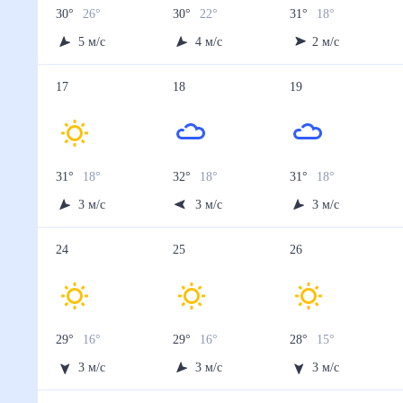
30
°
26
°
30
°
22
°
31
°
18
°
5
м/с
4
м/с
2
м/с
17
18
19
31
°
18
°
32
°
18
°
31
°
18
°
3
м/с
3
м/с
3
м/с
24
25
26
29
°
16
°
29
°
16
°
28
°
15
°
3
м/с
3
м/с
3
м/с