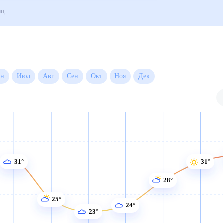
года на месяц
Июн
Июл
Авг
Сен
Окт
Ноя
Дек
31°
31°
28°
25°
24°
23°