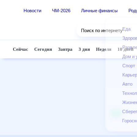
Новости
ЧМ-2026
Личные финансы
Ро
Еда
Поиск по интернету
Здор
Разв
Сейчас
Сегодня
Завтра
3 дня
Неделя
10 д
Дом 
Спор
Карь
Авто
Техн
Жизн
Сбер
Горо