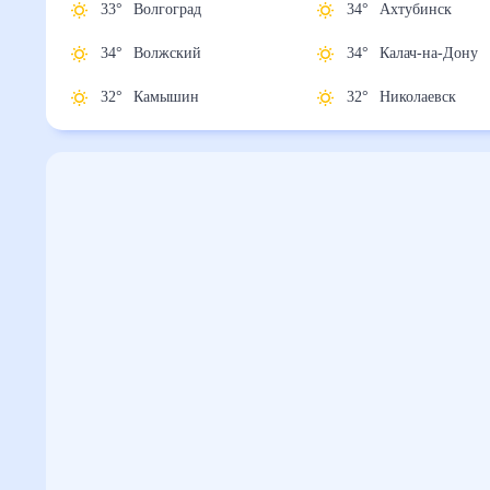
33
°
Волгоград
34
°
Ахтубинск
34
°
Волжский
34
°
Калач-на-До
32
°
Камышин
32
°
Николаевск