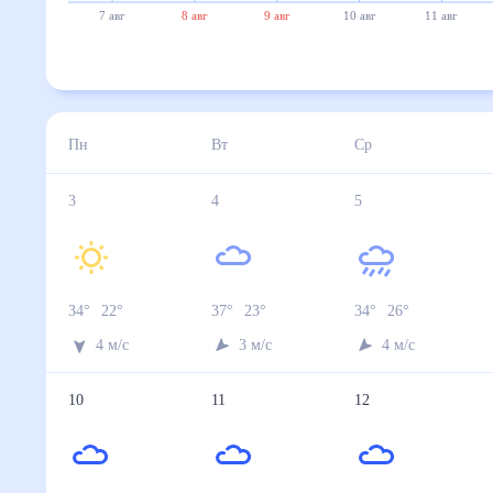
7 авг
8 авг
9 авг
10 авг
11 авг
Пн
Вт
Ср
3
4
5
34
°
22
°
37
°
23
°
34
°
26
°
4
м/с
3
м/с
4
м/с
10
11
12