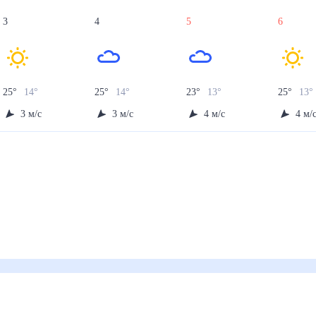
3
4
5
6
25
°
14
°
25
°
14
°
23
°
13
°
25
°
13
°
3
м/с
3
м/с
4
м/с
4
м/