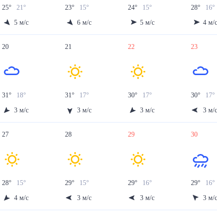
25
°
21
°
23
°
15
°
24
°
15
°
28
°
16
°
5
м/с
6
м/с
5
м/с
4
м/
20
21
22
23
31
°
18
°
31
°
17
°
30
°
17
°
30
°
17
°
3
м/с
3
м/с
3
м/с
3
м/
27
28
29
30
28
°
15
°
29
°
15
°
29
°
16
°
29
°
16
°
4
м/с
3
м/с
3
м/с
3
м/