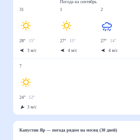
Погода на
сентябрь
31
1
2
28
°
15
°
27
°
15
°
27
°
14
°
3
м/с
4
м/с
4
м/с
7
24
°
12
°
3
м/с
Капустин Яр
— погода рядом
на месяц (30 дней)