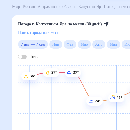
Мир
Россия
Астраханская область
Капустин Яр
По
Погода в Капустином Яре на месяц (30 дней)
Поиск города или места
7 авг
—
7 сен
Янв
Фев
Мар
Апр
Май
Ночь
37°
37°
36°
30°
29°