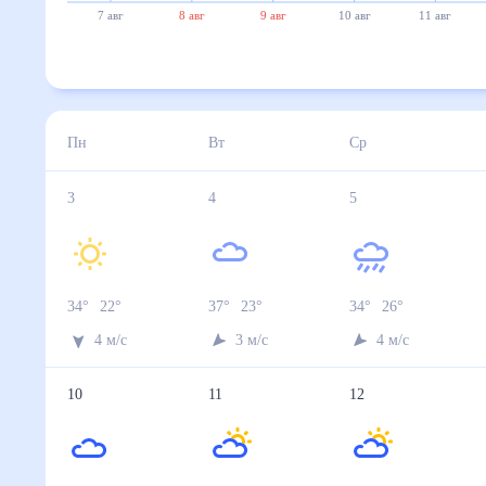
7 авг
8 авг
9 авг
10 авг
11 авг
Пн
Вт
Ср
3
4
5
34
°
22
°
37
°
23
°
34
°
26
°
4
м/с
3
м/с
4
м/с
10
11
12