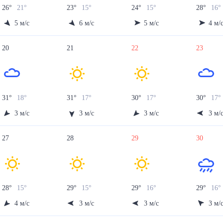
26
°
21
°
23
°
15
°
24
°
15
°
28
°
16
°
5
м/с
6
м/с
5
м/с
4
м/
20
21
22
23
31
°
18
°
31
°
17
°
30
°
17
°
30
°
17
°
3
м/с
3
м/с
3
м/с
3
м/
27
28
29
30
28
°
15
°
29
°
15
°
29
°
16
°
29
°
16
°
4
м/с
3
м/с
3
м/с
3
м/