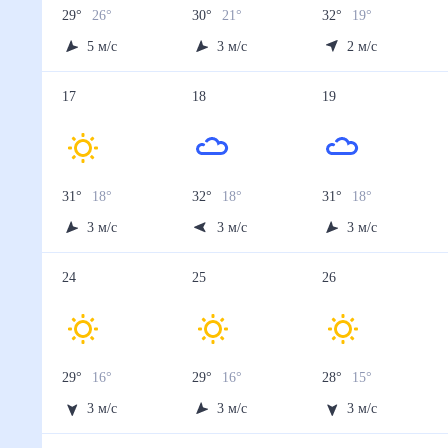
29
°
26
°
30
°
21
°
32
°
19
°
5
м/с
3
м/с
2
м/с
17
18
19
31
°
18
°
32
°
18
°
31
°
18
°
3
м/с
3
м/с
3
м/с
24
25
26
29
°
16
°
29
°
16
°
28
°
15
°
3
м/с
3
м/с
3
м/с