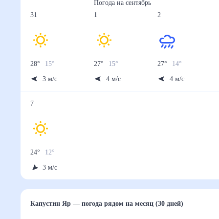
Погода на
сентябрь
31
1
2
28
°
15
°
27
°
15
°
27
°
14
°
3
м/с
4
м/с
4
м/с
7
24
°
12
°
3
м/с
Капустин Яр
— погода рядом
на месяц (30 дней)