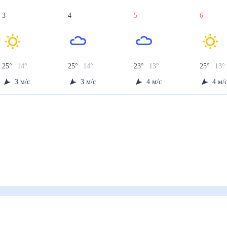
3
4
5
6
25
°
14
°
25
°
14
°
23
°
13
°
25
°
13
°
3
м/с
3
м/с
4
м/с
4
м/