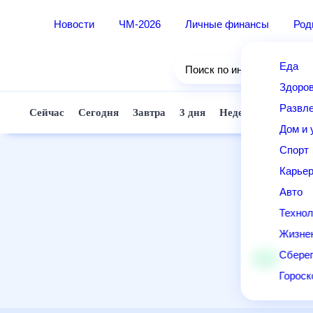
Новости
ЧМ-2026
Личные финансы
Ро
Еда
Поиск по интернету
Здор
Разв
Сейчас
Сегодня
Завтра
3 дня
Неделя
10 д
Дом 
Спор
Карь
Авто
Техн
Жизн
Сбер
Горо