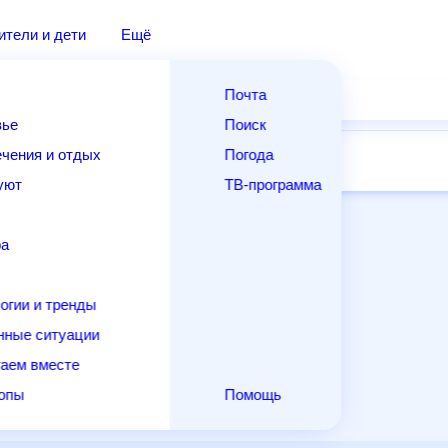
дители и дети
Ещё
Почта
овье
Поиск
лечения и отдых
Погода
ней
14 дней
Месяц
Выходные
Для садовода
и уют
ТВ-программа
т
ера
ологии и тренды
енные ситуации
егаем вместе
скопы
Помощь