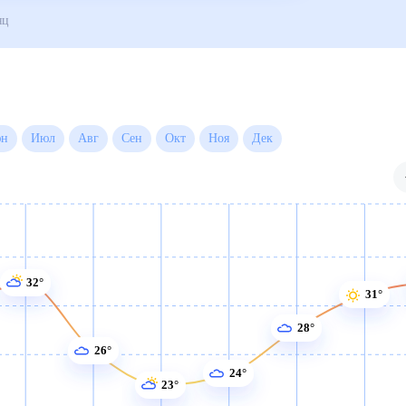
года на месяц
Июн
Июл
Авг
Сен
Окт
Ноя
Дек
32°
31°
28°
26°
24°
23°