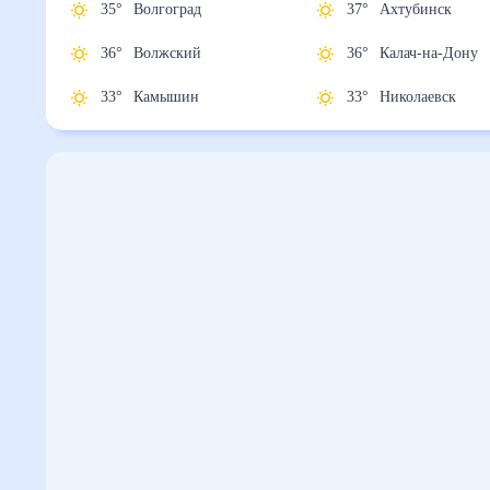
35
°
Волгоград
37
°
Ахтубинск
36
°
Волжский
36
°
Калач-на-До
33
°
Камышин
33
°
Николаевск