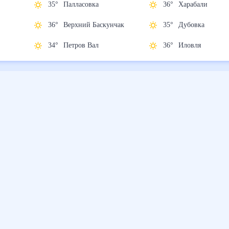
35
°
Палласовка
36
°
Харабали
ну
36
°
Верхний
35
°
Дубовка
Баскунчак
36
°
Иловля
34
°
Петров Вал