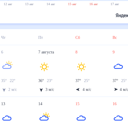
12 авг
13 авг
14 авг
15 авг
16 авг
17 авг
Чт
Пт
Сб
Вс
6
7
августа
8
9
35
°
22
°
36
°
23
°
37
°
25
°
37
°
25
°
2
м/с
3
м/с
4
м/с
4
м/
13
14
15
16