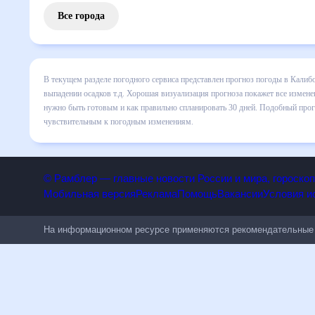
Все города
В текущем разделе погодного сервиса представлен прогноз
включает все сведения по дневной температуре , выпадени
динамике и даст понять, какая будет погода в Калибо в б
спланировать 30 дней. Подобный прогноз погоды в Калибо,
чувствительным к погодным изменениям.
© Рамблер — главные новости России и мира, гороск
Мобильная версия
Реклама
Помощь
Вакансии
Условия
На информационном ресурсе применяются рекомендательн