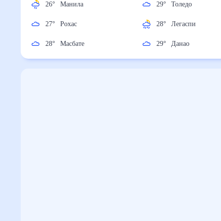
26
°
Манила
29
°
Толедо
27
°
Рохас
28
°
Легаспи
28
°
Масбате
29
°
Данао