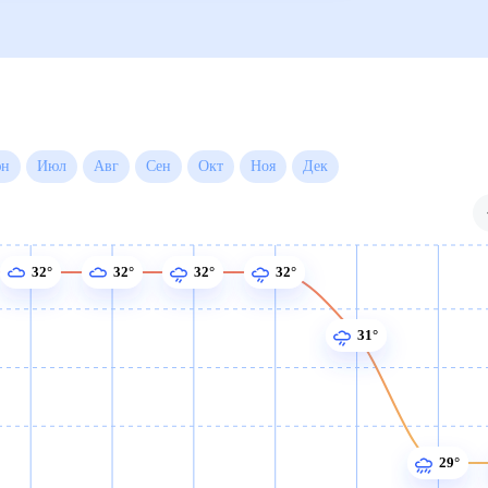
Июн
Июл
Авг
Сен
Окт
Ноя
Дек
32°
32°
32°
32°
31°
29°