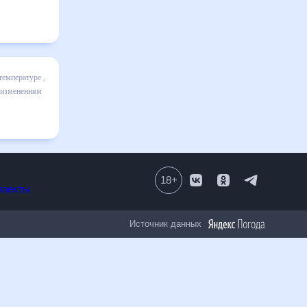
ц
я в
льно
18
+
Все проекты
Источник данных