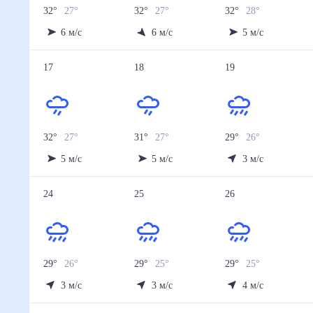
32
°
27
°
32
°
27
°
32
°
28
°
6
м/с
6
м/с
5
м/с
17
18
19
32
°
27
°
31
°
27
°
29
°
26
°
5
м/с
5
м/с
3
м/с
24
25
26
29
°
26
°
29
°
25
°
29
°
25
°
3
м/с
3
м/с
4
м/с