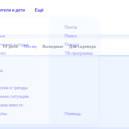
дители и дети
Ещё
Почта
овье
Поиск
лечения и отдых
Погода
ней
14 дней
Месяц
Выходные
Для садовода
и уют
ТВ-программа
т
ера
ологии и тренды
енные ситуации
егаем вместе
скопы
Помощь