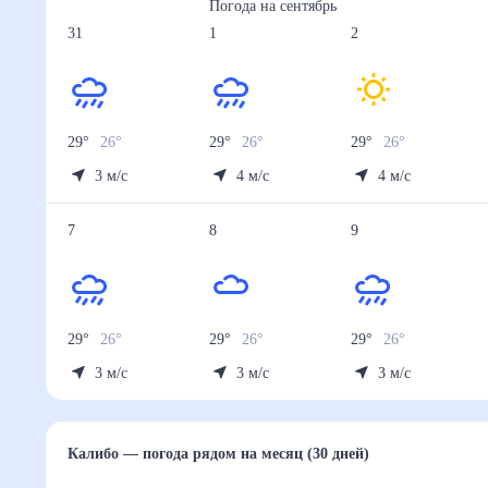
Погода на
сентябрь
31
1
2
29
°
26
°
29
°
26
°
29
°
26
°
3
м/с
4
м/с
4
м/с
7
8
9
29
°
26
°
29
°
26
°
29
°
26
°
3
м/с
3
м/с
3
м/с
Калибо
— погода рядом
на месяц (30 дней)