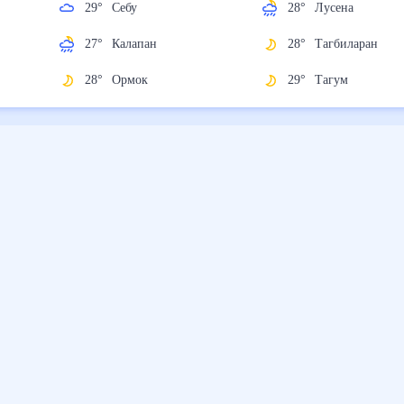
29
°
Себу
28
°
Лусена
27
°
Калапан
28
°
Тагбиларан
28
°
Ормок
29
°
Тагум