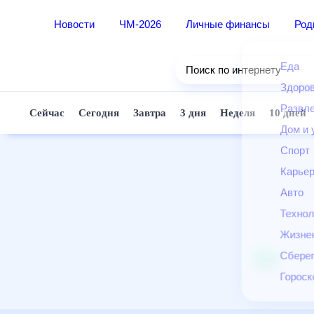
Новости
ЧМ-2026
Личные финансы
Ро
Еда
Поиск по интернету
Здор
Разв
Сейчас
Сегодня
Завтра
3 дня
Неделя
10 д
Дом 
Спор
Карь
Авто
Техн
Жизн
Сбер
Горо