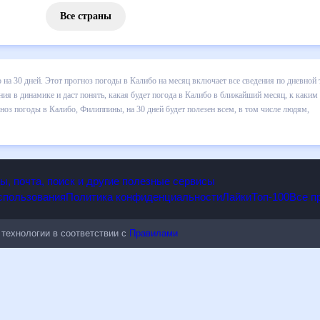
Все страны
 погоды в Калибо на 30 дней. Этот прогноз погоды в Калибо на меся
и осадков т.д. Хорошая визуализация прогноза покажет все изменени
лижайший месяц, к каким изменениям нужно быть готовым и как прави
 Филиппины, на 30 дней будет полезен всем, в том числе людям,
опы, почта, поиск и другие полезные сервисы
 использования
Политика конфиденциальности
Лайки
Топ-100
ые технологии в соответствии с
Правилами