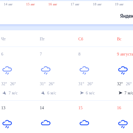
14 авг
15 авг
16 авг
17 авг
18 авг
19 авг
Чт
Пт
Сб
Вс
6
7
8
9
авгус
32
°
26
°
31
°
26
°
31
°
26
°
32
°
26
7
м/с
6
м/с
6
м/с
7
м/
13
14
15
16