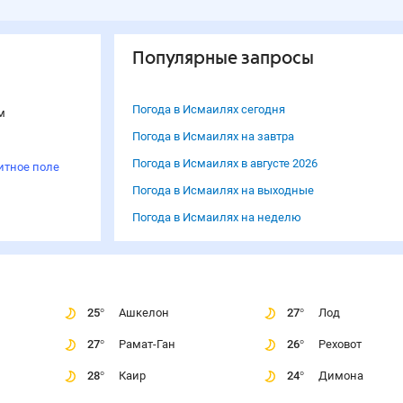
Популярные запросы
Погода в Исмаилях сегодня
м
Погода в Исмаилях на завтра
Погода в Исмаилях в августе 2026
итное поле
Погода в Исмаилях на выходные
Погода в Исмаилях на неделю
25
°
Ашкелон
27
°
Лод
27
°
Рамат-Ган
26
°
Реховот
28
°
Каир
24
°
Димона