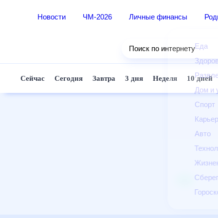
Новости
ЧМ-2026
Личные финансы
Ро
Еда
Поиск по интернету
Здор
Разв
Сейчас
Сегодня
Завтра
3 дня
Неделя
10 д
Дом 
Спор
Карь
Авто
Техн
Жизн
Сбер
Горо