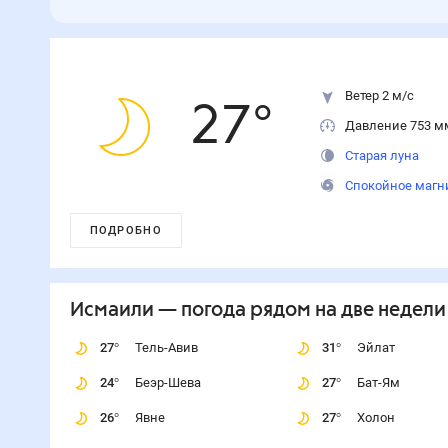
Ветер 2 м/с
27
°
Давление 753 м
Старая луна
Спокойное магн
ПОДРОБНО
Исмаили
— погода рядом
на две недели
27
°
Тель-Авив
31
°
Эйлат
24
°
Беэр-Шева
27
°
Бат-Ям
26
°
Явне
27
°
Холон