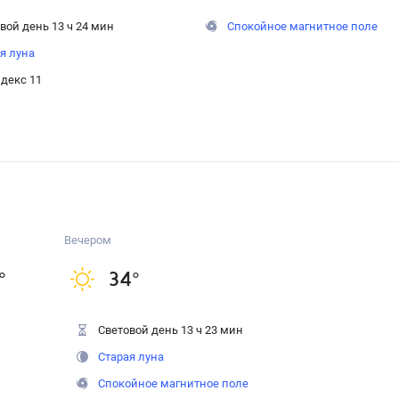
вой день 13 ч 24 мин
Спокойное магнитное поле
я луна
декс 11
Вечером
°
34
°
Световой день 13 ч 23 мин
Старая луна
Спокойное магнитное поле