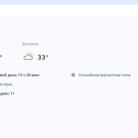
Вечером
°
33
°
вой день 13 ч 28 мин
Спокойное магнитное поле
я луна
декс 11