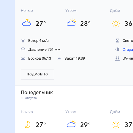
Ночью
Утром
Днём
27
°
28
°
36
Ветер 4 м/с
Свето
Давление 751 мм
Стара
Восход 06:13
Закат 19:39
UV-ин
ПОДРОБНО
Понедельник
10 августа
Ночью
Утром
Днём
27
°
29
°
37