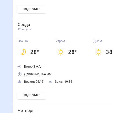
ПОДРОБНО
Среда
12 августа
Ночью
Утром
Днём
28
°
28
°
38
Ветер 3 м/с
Давление 754 мм
Восход 06:15
Закат 19:36
ПОДРОБНО
Четверг