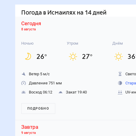
Погода
в Исмаилях
на 14 дней
Сегодня
8 августа
Ночью
Утром
Днём
26
°
27
°
36
Ветер 5 м/с
Свето
Давление 751 мм
Стара
Восход 06:12
Закат 19:40
UV-ин
ПОДРОБНО
Завтра
9 августа