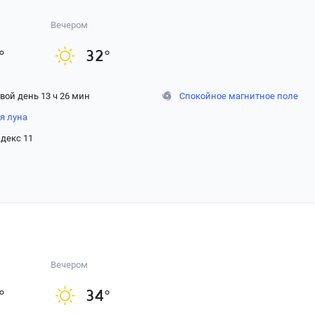
Вечером
°
32
°
вой день 13 ч 26 мин
Спокойное магнитное поле
я луна
декс 11
Вечером
°
34
°