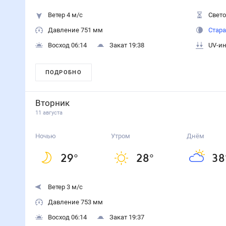
Ветер 4 м/с
Свето
Давление 751 мм
Стара
Восход 06:14
Закат 19:38
UV-ин
ПОДРОБНО
Вторник
11 августа
Ночью
Утром
Днём
29
°
28
°
38
Ветер 3 м/с
Давление 753 мм
Восход 06:14
Закат 19:37