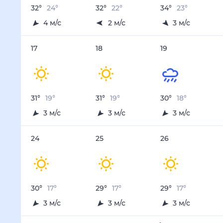
Осадки, мм
0
0.2
0.6
0
0
13 авг
14 авг
15 авг
16 авг
17 авг
Температура ночью, °C
22
17
16
18
19
Температура днём, °C
27
26
27
29
31
Влажность, %
32
26
22
24
28
Давление, мм
758
760
760
757
755
Ветер, м/с
4
3
3
3
3
Осадки, мм
0
0
0
0
0
18 авг
19 авг
20 авг
21 авг
22 авг
Температура ночью, °C
19
18
19
18
18
Температура днём, °C
31
30
30
30
30
Влажность, %
52
55
49
51
51
Давление, мм
754
756
756
755
755
Ветер, м/с
3
3
4
3
3
Осадки, мм
1.6
2.1
0.6
0.9
0.7
23 авг
24 авг
25 авг
26 авг
27 авг
Температура ночью, °C
18
17
17
17
17
Температура днём, °C
30
30
29
29
29
Влажность, %
52
52
51
54
52
Давление, мм
755
756
756
756
756
Ветер, м/с
3
3
3
3
3