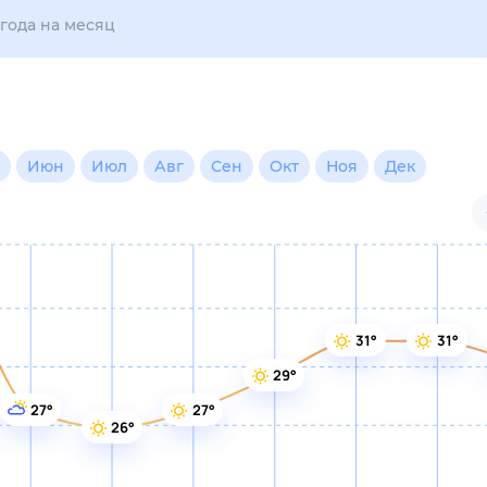
ые
Для садовода
ц (30 дней)
31°
31°
30°