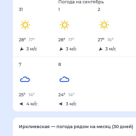
Осадки, мм
0.7
1
0.3
2.5
2.7
28 авг
29 авг
30 авг
31 авг
1 сен
Температура ночью, °C
17
17
17
17
17
Температура днём, °C
30
29
29
28
28
Влажность, %
50
51
52
57
56
Давление, мм
756
756
755
755
755
Ветер, м/с
3
4
3
3
3
Осадки, мм
0.4
1.2
1.1
1.4
0.8
2 сен
3 сен
4 сен
5 сен
6 сен
Температура ночью, °C
16
16
15
15
14
Температура днём, °C
27
27
26
25
25
Влажность, %
57
55
56
57
57
Давление, мм
756
757
757
757
757
Ветер, м/с
3
3
3
3
4
Осадки, мм
0.9
0.8
2.6
1.1
2.5
7 сен
8 сен
Температура ночью, °C
14
14
Температура днём, °C
25
24
Влажность, %
60
61
Давление, мм
757
757