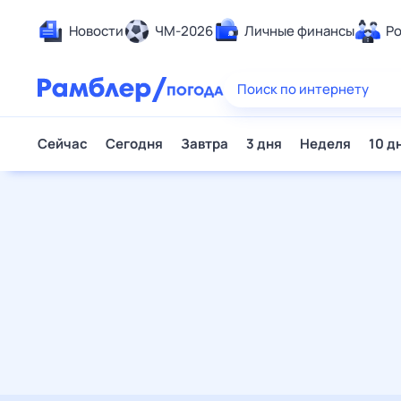
Новости
ЧМ-2026
Личные финансы
Родители и дети
Ещё
Еда
Здоровье
Развлечения и отдых
Дом и уют
Спорт
Карьера
Авто
Технологии и тренды
Жизненные ситуации
Сберегаем вместе
Гороскопы
Почта
Поиск
Погода
ТВ-программа
Помощь