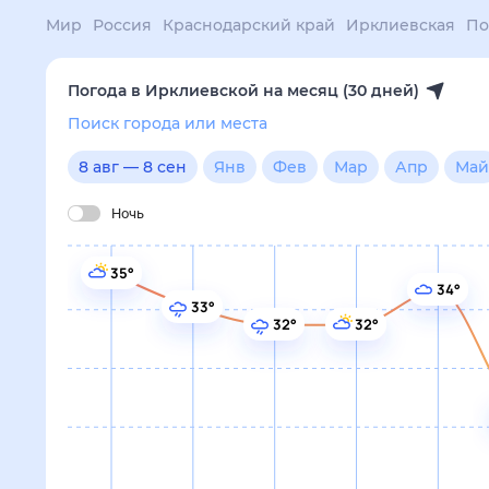
Поиск по интернету
Сейчас
Сегодня
Завтра
3 дня
Неделя
10 дней
14 дней
Месяц
Выходн
Мир
Россия
Краснодарский край
Ирклиевская
Погода на месяц
Погода в Ирклиевской на меся
Поиск города или места
8 авг
—
8 сен
янв
фев
мар
апр
май
июн
июл
авг
сен
окт
ноя
дек
Ночь
35°
34°
33°
32°
32°