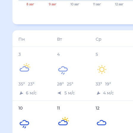
27°
8 авг
9 авг
10 авг
11 авг
12 авг
13 авг
3 авг
4 авг
5 авг
6 авг
7 авг
Температура ночью, °C
23
25
19
21
23
Температура днём, °C
35
28
33
35
36
Влажность, %
27
52
30
28
27
Давление, мм
754
755
755
755
752
Ветер, м/с
6
5
4
5
8
Осадки, мм
0
0.8
0
0
0
8 авг
9 авг
10 авг
11 авг
12 авг
Температура ночью, °C
24
25
24
22
23
Температура днём, °C
35
33
32
32
34
Влажность, %
32
45
42
38
29
Давление, мм
750
751
753
755
755
Ветер, м/с
4
3
4
2
3