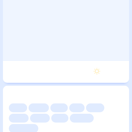
Воскресенье
25
°
14
°
6 Сентября
Другие прогнозы
Сейчас
Сегодня
Завтра
3 дня
Неделя
10 дней
14 дней
Месяц