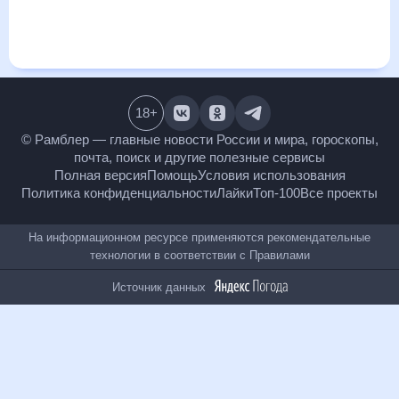
и даст понять, какая будет погода в Павловской в
ближайший месяц, к каким изменениям нужно быть
готовым и как правильно спланировать 30 дней. Подобный
прогноз погоды в Павловской, Краснодарский край, Россия,
на 30 дней будет полезен всем, в том числе людям,
чувствительным к погодным изменениям.
18
+
© Рамблер — главные новости России и мира,
гороскопы, почта, поиск и другие полезные сервисы
Полная версия
Помощь
Условия использования
Политика конфиденциальности
Лайки
Топ-100
Все проекты
На информационном ресурсе применяются
рекомендательные технологии в соответствии с
Правилами
Источник данных