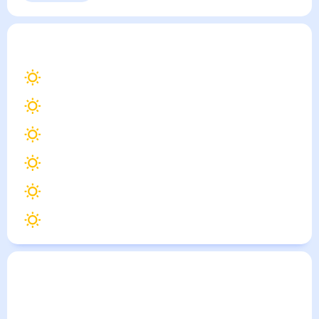
Выходные
Для садовода
Павловская
— погода рядом
на месяц (30 дней)
30
°
Тихорецк
31
°
Кореновск
33
°
Кущёвская
32
°
Ленинградская
32
°
Егорлыкская
31
°
Брюховецкая
Погода по городам