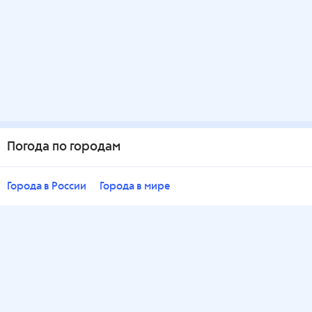
Погода по городам
Города в России
Города в мире