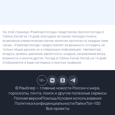
На этой странице «Рамблер/погоды» представлен прогноз погоды в
Гуйяне, Китай на 14 дней, благодаря которому нетрудно понять
возможные климатические скачки, включая прогнозы по каждым трем
часам. «Рамблер/погода» предоставляет возможность отследить не
только общие данные, но и следующую информацию: температуру
воздуха, уровень давления, вероятность осадков, направление ветра,
влажность и многое другое. Погода в Гуйяне, Китай, Китай, на 14 дней
отображается в виде наглядных и простых графиков.
18
+
© Рамблер — главные новости России и мира,
гороскопы, почта, поиск и другие полезные сервисы
Полная версия
Помощь
Условия использования
Политика конфиденциальности
Лайки
Топ-100
Все проекты