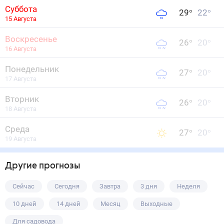
Суббота
29
°
22
°
15 Августа
Воскресенье
26
°
20
°
16 Августа
Понедельник
27
°
20
°
17 Августа
Вторник
26
°
20
°
18 Августа
Среда
27
°
20
°
19 Августа
Другие прогнозы
Сейчас
Сегодня
Завтра
3 дня
Неделя
10 дней
14 дней
Месяц
Выходные
Для садовода