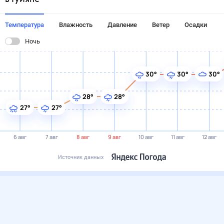
Температура
Влажность
Давление
Ветер
Осадки
Ночь
30°
30°
30°
28°
28°
27°
27°
6 авг
7 авг
8 авг
9 авг
10 авг
11 авг
12 авг
Источник данных