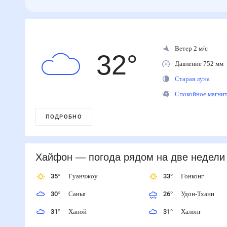
Ветер 2 м/с
32
°
Давление 752 м
Старая луна
Спокойное магн
ПОДРОБНО
Хайфон
— погода рядом
на две недели
35
°
Гуанчжоу
33
°
Гонконг
30
°
Санья
26
°
Удон-Тхани
31
°
Ханой
31
°
Халонг