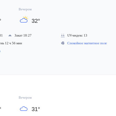
Вечером
°
32
°
31
Закат 18:27
UV-индекс 13
ень 12 ч 56 мин
Спокойное магнитное поле
на
Вечером
°
31
°