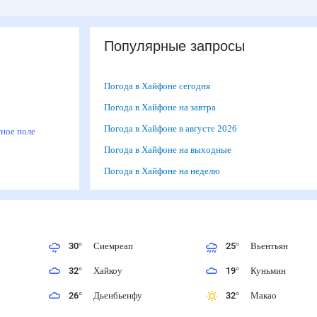
Популярные запросы
Погода в Хайфоне сегодня
м
Погода в Хайфоне на завтра
Погода в Хайфоне в августе 2026
итное поле
Погода в Хайфоне на выходные
Погода в Хайфоне на неделю
30
°
Сиемреап
25
°
Вьентьян
32
°
Хайкоу
19
°
Куньмин
26
°
Дьенбьенфу
32
°
Макао