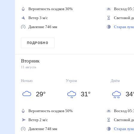
Вероятность осадков
30
%
Восход 05:
Ветер 3 м/с
Световой д
Давление 746 мм
Старая лу
ПОДРОБНО
Вторник
11 августа
Ночью
Утром
Днём
29
°
31
°
34
Вероятность осадков
50
%
Восход 05:
Ветер 2 м/с
Световой д
Давление 748 мм
Старая лу