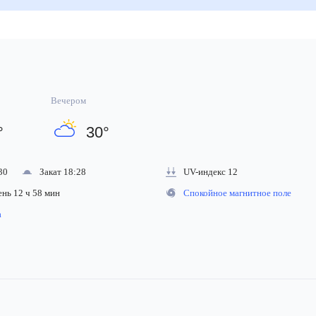
Вечером
°
30
°
30
Закат 18:28
UV-индекс 12
ень 12 ч 58 мин
Спокойное магнитное поле
на