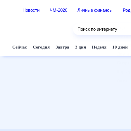
Новости
ЧМ-2026
Личные финансы
Ро
Еда
Поиск по интернету
Здор
Разв
Сейчас
Сегодня
Завтра
3 дня
Неделя
10 д
Дом 
Спор
Карь
Авто
Техн
Жизн
Сбер
Горо