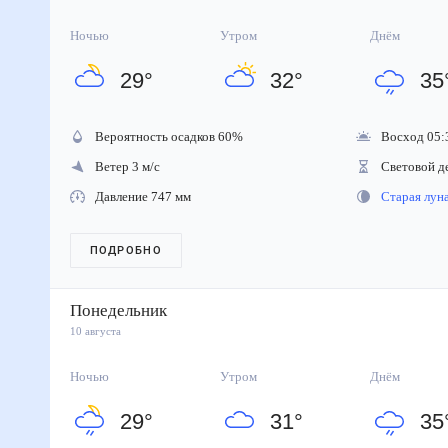
Ночью
Утром
Днём
29
°
32
°
35
Вероятность осадков
60
%
Восход 05:
Ветер 3 м/с
Световой д
Давление 747 мм
Старая лу
ПОДРОБНО
Понедельник
10 августа
Ночью
Утром
Днём
29
°
31
°
35