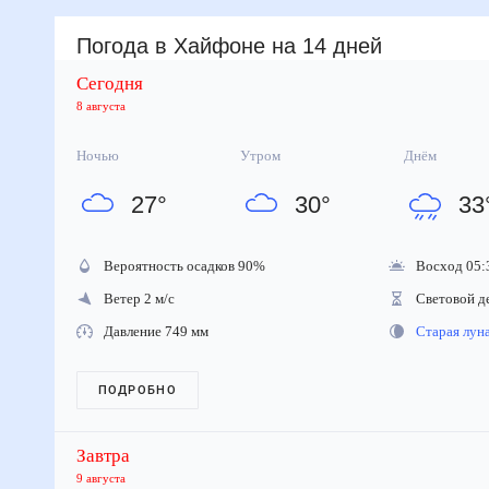
Погода
в Хайфоне
на 14 дней
Сегодня
8 августа
Ночью
Утром
Днём
27
°
30
°
33
Вероятность осадков
90
%
Восход 05:
Ветер 2 м/с
Световой д
Давление 749 мм
Старая лу
ПОДРОБНО
Завтра
9 августа