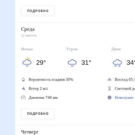
ПОДРОБНО
Среда
12 августа
Ночью
Утром
Днём
29
°
31
°
34
Вероятность осадков
30
%
Восход 05:
Ветер 2 м/с
Световой д
Давление 748 мм
Новолуние
ПОДРОБНО
Четверг