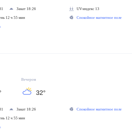
31
Закат 18:26
UV-индекс 13
ень 12 ч 55 мин
Спокойное магнитное поле
на
Вечером
°
32
°
31
Закат 18:26
Спокойное магнитное поле
ень 12 ч 55 мин
на