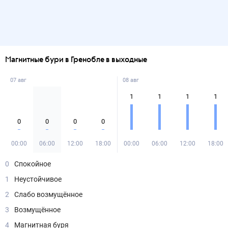
Магнитные бури в Гренобле в выходные
07 авг
08 авг
1
1
1
1
0
0
0
0
00:00
06:00
12:00
18:00
00:00
06:00
12:00
18:00
0
Спокойное
1
Неустойчивое
2
Слабо возмущённое
3
Возмущённое
4
Магнитная буря