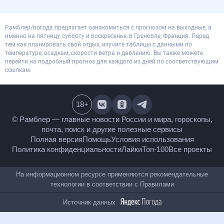
Рамблер/погода предлагает ознакомиться с прогнозом на выходные, а
именно на пятницу, субботу и воскресенье, в Гренобле, Франция. Перед
тем как планировать свой отдых, изучите таблицы с данными по
температуре, осадкам, скорости ветра и давлению. Вы также можете
перейти на подробный прогноз для каждого из дней по соответствующим
ссылкам.
18
+
© Рамблер — главные новости России и мира,
гороскопы, почта, поиск и другие полезные сервисы
Полная версия
Помощь
Условия использования
Политика конфиденциальности
Лайки
Топ-100
Все проекты
На информационном ресурсе применяются
рекомендательные технологии в соответствии с
Правилами
Источник данных