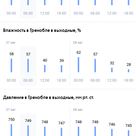
00:00
06:00
12:00
18:00
00:00
06:00
12:00
18:00
Влажность в Гренобле в выходные, %
07 авг
08 авг
62
58
57
57
40
39
32
28
00:00
06:00
12:00
18:00
00:00
06:00
12:00
18:00
Давление в Гренобле в выходные, мм рт. ст.
07 авг
08 авг
750
749
748
748
748
747
746
745