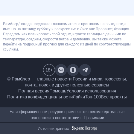
Рамблер/погода предлагает ознакомиться с прогнозом на выходные, а
именно на пятницу, субботу и воскресенье, в Эксе-ане-Провансе, Франция.
Перед тем как планировать свой отдых, изучите таблицы с данными по
температуре, осадкам, скорости ветра и давлению. Вы также можете
перейти на подробный прогноз для каждого из дней по соответствующим
ссылкам.
18
+
© Рамблер — главные новости России и мира,
гороскопы, почта, поиск и другие полезные сервисы
Полная версия
Помощь
Условия использования
Политика конфиденциальности
Лайки
Топ-100
Все проекты
На информационном ресурсе применяются
рекомендательные технологии в соответствии с
Правилами