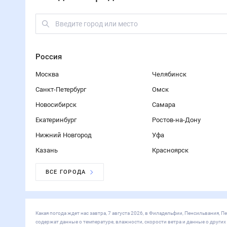
Россия
Москва
Челябинск
Санкт-Петербург
Омск
Новосибирск
Самара
Екатеринбург
Ростов-на-Дону
Нижний Новгород
Уфа
Казань
Красноярск
ВСЕ ГОРОДА
Какая погода ждет нас завтра, 7 августа 2026, в Филадельфии, Пенсильвания
содержат данные о температуре, влажности, скорости ветра и данные о други