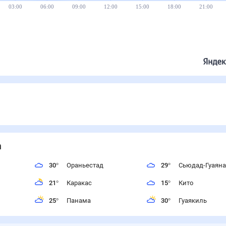
03:00
06:00
09:00
12:00
15:00
18:00
21:00
а
30
°
Ораньестад
29
°
Сьюдад-Гуаяна
21
°
Каракас
15
°
Кито
25
°
Панама
30
°
Гуаякиль