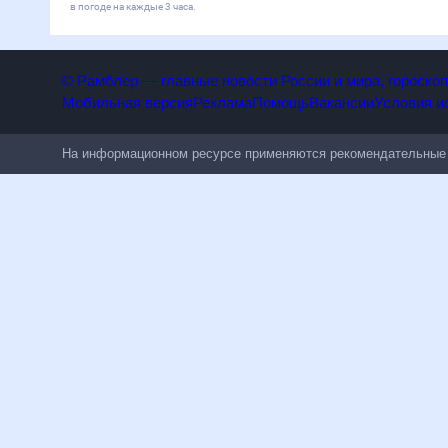
в погоде на каждые 3 часа.
© Рамблер — главные новости России и мира, гороск
Мобильная версия
Реклама
Помощь
Вакансии
Условия
На информационном ресурсе применяются рекомендательн