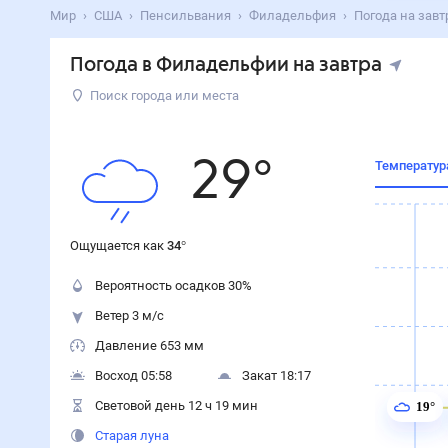
Мир
США
Пенсильвания
Филадельфия
Погода на завт
Погода в Филадельфии на завтра
Поиск города или места
29
°
Температур
Ощущается как
34
°
Вероятность осадков
30
%
Ветер 3 м/с
Давление 653 мм
Восход 05:58
Закат 18:17
Световой день 12 ч 19 мин
19°
Старая луна