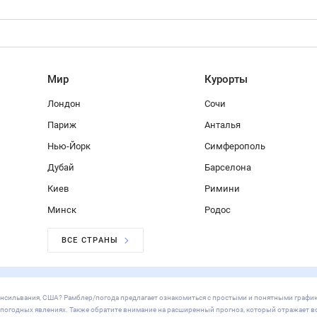
Мир
Курорты
Лондон
Сочи
Париж
Анталья
Нью-Йорк
Симферополь
Дубай
Барселона
Киев
Римини
Минск
Родос
ВСЕ СТРАНЫ
, Пенсильвания, США? Рамблер/погода предлагает ознакомиться с простыми и понятными графи
х погодных явлениях. Также обратите внимание на расширенный прогноз, который отражает в