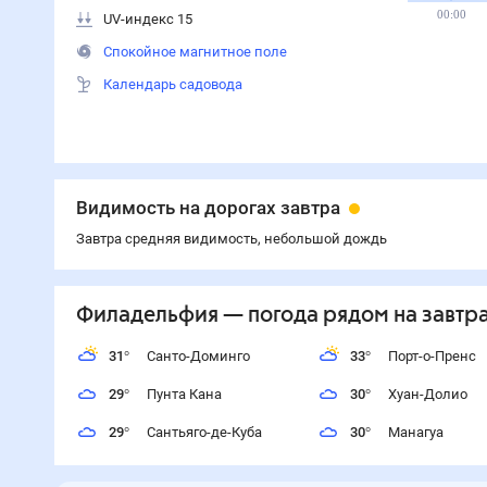
00:00
UV-индекс 15
Спокойное магнитное поле
Календарь садовода
Видимость на дорогах завтра
Завтра средняя видимость, небольшой дождь
Филадельфия
— погода рядом
на завтр
31
°
Санто-Доминго
33
°
Порт-о-Пренс
29
°
Пунта Кана
30
°
Хуан-Долио
29
°
Сантьяго-де-Куба
30
°
Манагуа