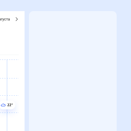
вгуста
22°