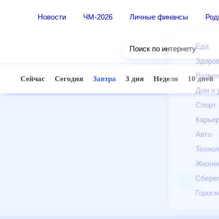
Новости
ЧМ-2026
Личные финансы
Ро
Еда
Поиск по интернету
Здор
Разв
Сейчас
Сегодня
Завтра
3 дня
Неделя
10 д
Дом 
Спор
Карь
Авто
Техн
Жизн
Сбер
Горо