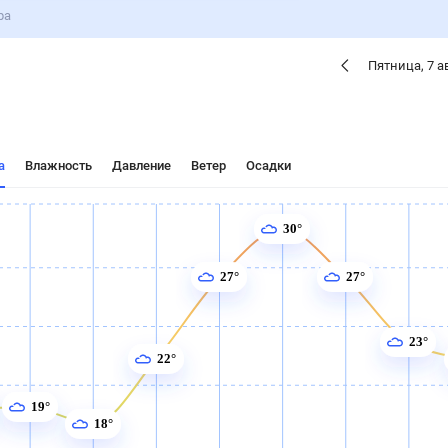
ра
Пятница
,
7
а
а
Влажность
Давление
Ветер
Осадки
30°
27°
27°
23°
22°
19°
18°