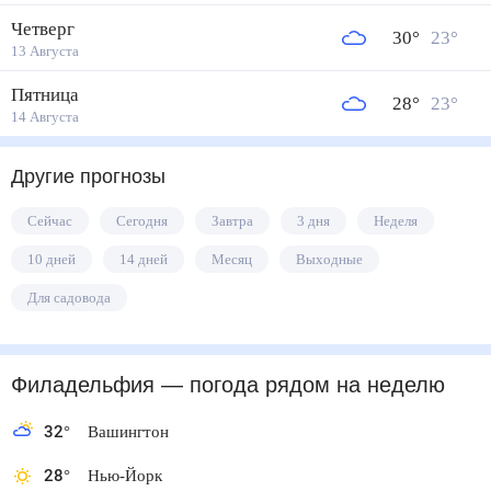
Четверг
30
°
23
°
13 Августа
Пятница
28
°
23
°
14 Августа
Другие прогнозы
Сейчас
Сегодня
Завтра
3 дня
Неделя
10 дней
14 дней
Месяц
Выходные
Для садовода
Филадельфия
— погода рядом
на неделю
32
°
Вашингтон
28
°
Нью-Йорк