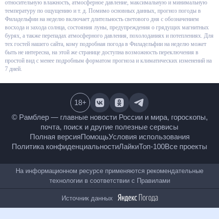
вероятность осадков, относительную влажность, атмосферное давление,
максимальную и минимальную температуру по ощущению и т. д.
Помимо основных данных, прогноз погоды в Филадельфии на неделю
включает длительность светового дня с обозначением восхода и захода
солнца, состояния луны, предупреждения о грядущих магнитных бурях, а
также перепадах атмосферного давления, похолоданиях и потеплениях.
Для тех гостей нашего сайта, кому подробная погода в Филадельфии на
неделю может быть не интересна, на этой же странице доступна
возможность переключения в простой вид с менее подробным форматом
прогноза и климатических изменений на 7 дней.
18
+
© Рамблер — главные новости России и мира,
гороскопы, почта, поиск и другие полезные сервисы
Полная версия
Помощь
Условия использования
Политика конфиденциальности
Лайки
Топ-100
Все проекты
На информационном ресурсе применяются
рекомендательные технологии в соответствии с
Правилами
Источник данных